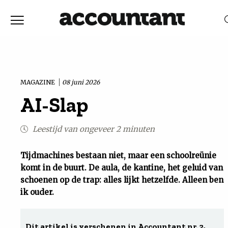
Home
Nieuws
MAGAZINE
08 juni 2026
RELEVANTIE
DATUM
AI-Slap
Discussie
Leestijd van ongeveer 2 minuten
Vaktechniek
Tijdmachines bestaan niet, maar een schoolreünie
Achtergrond
komt in de buurt. De aula, de kantine, het geluid van
schoenen op de trap: alles lijkt hetzelfde. Alleen ben
In
ik ouder.
&
Dit artikel is verschenen in Accountant nr. 2,