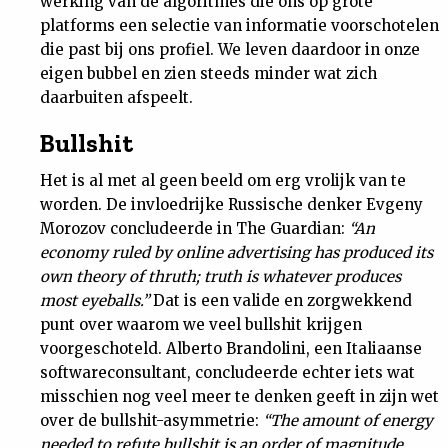
werking van de algoritmes die ons op grote
platforms een selectie van informatie voorschotelen
die past bij ons profiel. We leven daardoor in onze
eigen bubbel en zien steeds minder wat zich
daarbuiten afspeelt.
Bullshit
Het is al met al geen beeld om erg vrolijk van te
worden. De invloedrijke Russische denker Evgeny
Morozov concludeerde in The Guardian:
“An
economy ruled by online advertising has produced its
own theory of thruth; truth is whatever produces
most eyeballs.”
Dat is een valide en zorgwekkend
punt over waarom we veel bullshit krijgen
voorgeschoteld. Alberto Brandolini, een Italiaanse
softwareconsultant, concludeerde echter iets wat
misschien nog veel meer te denken geeft in zijn wet
over de bullshit-asymmetrie:
“The amount of energy
needed to refute bullshit is an order of magnitude