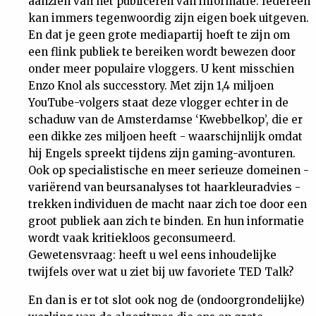
aanzien van het publiceren van informatie. Iedereen
kan immers tegenwoordig zijn eigen boek uitgeven.
En dat je geen grote mediapartij hoeft te zijn om
een flink publiek te bereiken wordt bewezen door
onder meer populaire vloggers. U kent misschien
Enzo Knol als successtory. Met zijn 1,4 miljoen
YouTube-volgers staat deze vlogger echter in de
schaduw van de Amsterdamse ‘Kwebbelkop’, die er
een dikke zes miljoen heeft - waarschijnlijk omdat
hij Engels spreekt tijdens zijn gaming-avonturen.
Ook op specialistische en meer serieuze domeinen -
variërend van beursanalyses tot haarkleuradvies -
trekken individuen de macht naar zich toe door een
groot publiek aan zich te binden. En hun informatie
wordt vaak kritiekloos geconsumeerd.
Gewetensvraag: heeft u wel eens inhoudelijke
twijfels over wat u ziet bij uw favoriete TED Talk?
En dan is er tot slot ook nog de (ondoorgrondelijke)