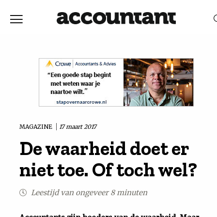
Home
Nieuws
RELEVANTIE
DATUM
Discussie
Vaktechniek
MAGAZINE
17 maart 2017
De waarheid doet er
Achtergrond
niet toe. Of toch wel?
In
Leestijd van ongeveer 8 minuten
&