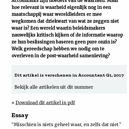
Accountants zijn hoeders van de waarheid. Maar
hoe relevant is waarheid eigenlijk nog in een
Uit
maatschappij waar wereldleiders er mee
wegkomen dat driekwart van wat ze zeggen niet
Feiten
waar is? Een wereld waarin beleidsmakers
nauwelijks kritisch kijken of de informatie waarop
&
ze hun beslissingen baseren geen pure onzin is?
Welk gereedschap hebben we nodig om te
overleven in de post-waarheid samenleving?
Cijfers
Tuchtrecht
Dit artikel is verschenen in Accountant Q1, 2017
Bekijk alle artikelen uit dit nummer
Magazine
»
Download dit artikel in pdf
Podcast
Essay
Dossiers
“Misschien is niets geheel waar, en zelfs dat niet.”