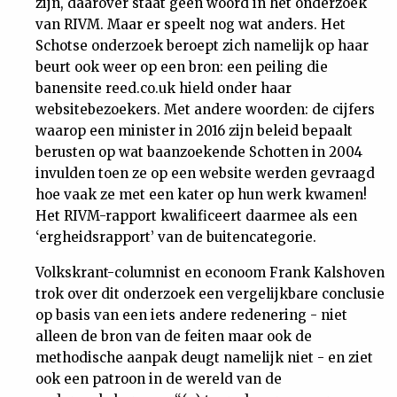
zijn, daarover staat geen woord in het onderzoek
van RIVM. Maar er speelt nog wat anders. Het
Schotse onderzoek beroept zich namelijk op haar
beurt ook weer op een bron: een peiling die
banensite reed.co.uk hield onder haar
websitebezoekers. Met andere woorden: de cijfers
waarop een minister in 2016 zijn beleid bepaalt
berusten op wat baanzoekende Schotten in 2004
invulden toen ze op een website werden gevraagd
hoe vaak ze met een kater op hun werk kwamen!
Het RIVM-rapport kwalificeert daarmee als een
‘ergheidsrapport’ van de buitencategorie.
Volkskrant-columnist en econoom Frank Kalshoven
trok over dit onderzoek een vergelijkbare conclusie
op basis van een iets andere redenering - niet
alleen de bron van de feiten maar ook de
methodische aanpak deugt namelijk niet - en ziet
ook een patroon in de wereld van de