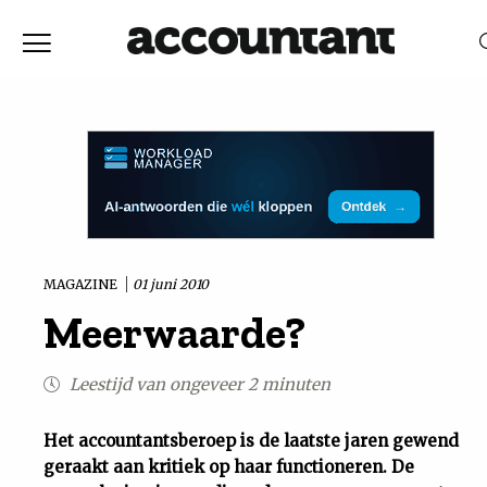
Home
Nieuws
RELEVANTIE
DATUM
Discussie
Vaktechniek
MAGAZINE
01 juni 2010
Meerwaarde?
Achtergrond
Leestijd van ongeveer 2 minuten
In
Het accountantsberoep is de laatste jaren gewend
&
geraakt aan kritiek op haar functioneren. De