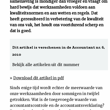
samenleving is mondiger dan vroeger en vraagt om
hard bewijs dat werkzaamheden voldoen aan
Uit
kwaliteitsnormen en aan wetten en regels. Dat
heeft geresulteerd in verbetering van de kwaliteit
Feiten
van ons vak, het houdt ons voortdurend scherp en
dat is goed.
&
Dit artikel is verschenen in de Accountant nr. 6,
Cijfers
2010
Tuchtrecht
Bekijk alle artikelen uit dit nummer
Magazine
»
Download dit artikel in pdf
Sinds enige tijd wordt echter de meerwaarde van
Podcast
onze werkzaamheden door sommigen in twijfel
getrokken. Wat is de toegevoegde waarde van
Dossiers
accountantscontrole en de accountantsverklaring?