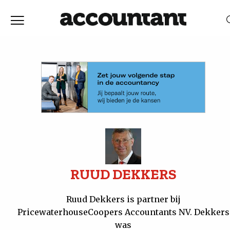
Home
Nieuws
RELEVANTIE
DATUM
Discussie
Vaktechniek
Achtergrond
RUUD DEKKERS
In
Ruud Dekkers is partner bij
PricewaterhouseCoopers Accountants NV. Dekkers
&
was