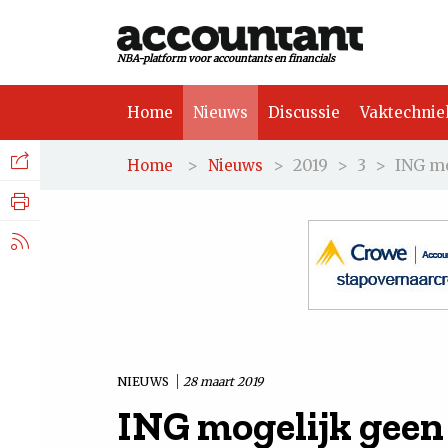
NBA-platform voor accountants en financials
Home
Nieuws
Discussie
Vaktechnie
Facebook
Nieuws
>
>
2019
>
3
>
ING mo
Home
Nieuws
Discussie
LinkedIn
Vaktechniek
X.com
Achtergrond
Tuchtrecht
NIEUWS
28 maart 2019
ING mogelijk geen