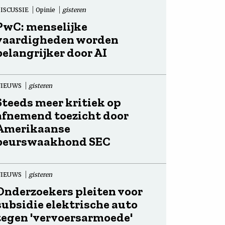
ISCUSSIE
Opinie
gisteren
PwC: menselijke
vaardigheden worden
belangrijker door AI
NIEUWS
gisteren
Steeds meer kritiek op
afnemend toezicht door
Amerikaanse
beurswaakhond SEC
NIEUWS
gisteren
Onderzoekers pleiten voor
subsidie elektrische auto
tegen 'vervoersarmoede'