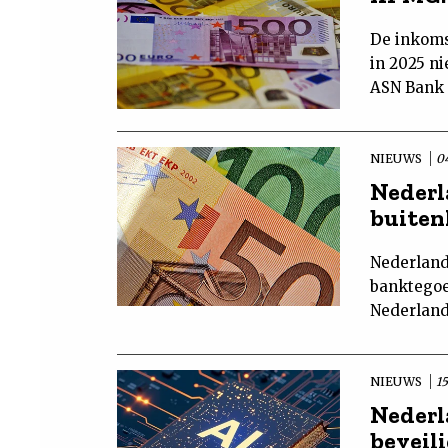
De inkoms
in 2025 n
ASN Bank 
NIEUWS
0
Nederl
buiten
Nederland
banktegoe
Nederland
NIEUWS
1
Nederl
beveil