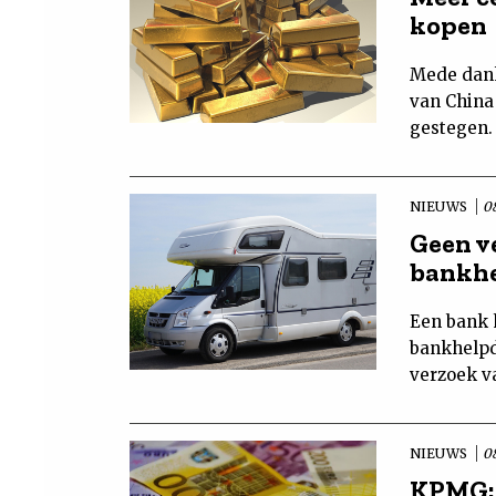
kopen
Mede dank
van China
gestegen.
NIEUWS
0
Geen v
bankh
Een bank 
bankhelpd
verzoek v
NIEUWS
0
KPMG: 