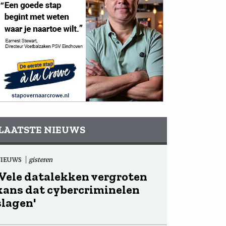
LAATSTE NIEUWS
NIEUWS
gisteren
'Vele datalekken vergroten
kans dat cybercriminelen
slagen'