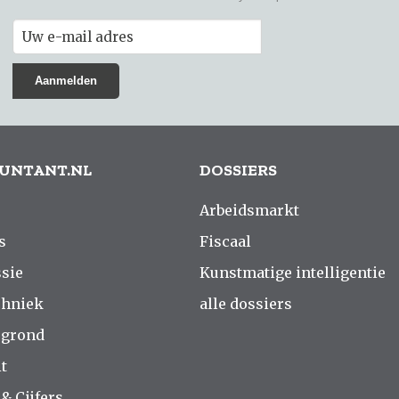
UNTANT.NL
DOSSIERS
Arbeidsmarkt
s
Fiscaal
sie
Kunstmatige intelligentie
chniek
alle dossiers
rgrond
t
 & Cijfers