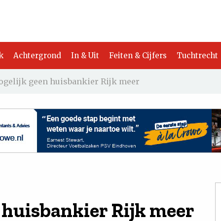
k
Achtergrond
In & Uit
Feiten & Cijfers
Tuchtrecht
gelijk geen huisbankier Rijk meer
 huisbankier Rijk meer