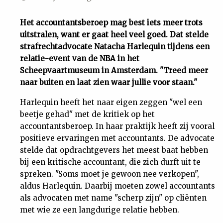
Uit
Het accountantsberoep mag best iets meer trots
uitstralen, want er gaat heel veel goed. Dat stelde
Feiten
strafrechtadvocate Natacha Harlequin tijdens een
relatie-event van de NBA in het
&
Scheepvaartmuseum in Amsterdam. "Treed meer
naar buiten en laat zien waar jullie voor staan."
Cijfers
Harlequin heeft het naar eigen zeggen "wel een
beetje gehad" met de kritiek op het
Tuchtrecht
accountantsberoep. In haar praktijk heeft zij vooral
positieve ervaringen met accountants. De advocate
stelde dat opdrachtgevers het meest baat hebben
Magazine
bij een kritische accountant, die zich durft uit te
spreken. "Soms moet je gewoon nee verkopen",
Podcast
aldus Harlequin. Daarbij moeten zowel accountants
als advocaten met name "scherp zijn" op cliënten
Dossiers
met wie ze een langdurige relatie hebben.