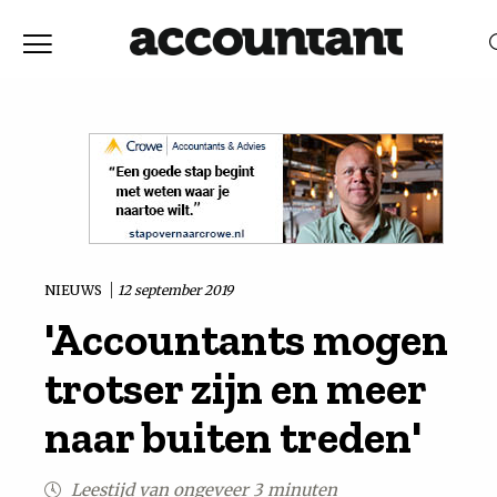
Home
Nieuws
RELEVANTIE
DATUM
Discussie
Vaktechniek
NIEUWS
12 september 2019
'Accountants mogen
Achtergrond
trotser zijn en meer
In
naar buiten treden'
&
Leestijd van ongeveer 3 minuten