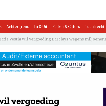
k
Achtergrond
In & Uit
Feiten & Cijfers
Tuchtrecht
atie Vestia wil vergoeding Barclays wegens miljoenen
wil vergoeding