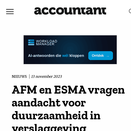
Home
Nieuws
RELEVANTIE
DATUM
Discussie
Vaktechniek
NIEUWS
13 november 2023
AFM en ESMA vragen
Achtergrond
aandacht voor
In
duurzaamheid in
verslaggeving
&