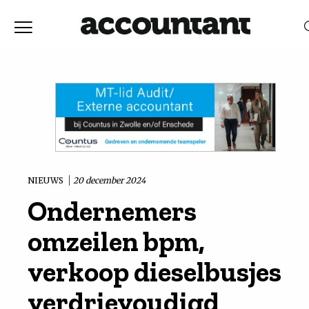
Home
Nieuws
RELEVANTIE
DATUM
Discussie
Vaktechniek
NIEUWS
20 december 2024
Ondernemers
Achtergrond
omzeilen bpm,
In
verkoop dieselbusjes
verdrievoudigd
&