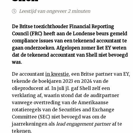
Uit
Leestijd van ongeveer 2 minuten
Feiten
De Britse toezichthouder Financial Reporting
Council (FRC) heeft aan de Londense beurs gemeld
compliance issues van een tekenend accountant te
&
gaan onderzoeken. Afgelopen zomer liet EY weten
dat de tekenend accountant van Shell niet bevoegd
Cijfers
was.
De accountant
in kwestie
, een Britse partner van EY,
Tuchtrecht
tekende de boekjaren 2023 en 2024 van de
olieproducent af. In juli jl. gaf Shell zelf een
Magazine
verklaring af, waarin stond dat de auditpartner
vanwege overtreding van de Amerikaanse
Podcast
rotatieregels van de Securities and Exchange
Committee (SEC) niet bevoegd was om de
Dossiers
jaarrekeningen als
lead engagement partner
af te
tekenen.