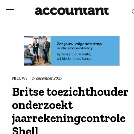
Home
Nieuws
RELEVANTIE
DATUM
Discussie
Vaktechniek
NIEUWS
17 december 2025
Britse toezichthouder
Achtergrond
onderzoekt
In
jaarrekeningcontrole
Shell
&