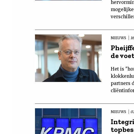
hervormin
mogelijke 
verschille
NIEUWS
1
Pheijff
de voe
Het is "h
klokkenlu
partners 
cliëntinfo
NIEUWS
0
Integr
topbes