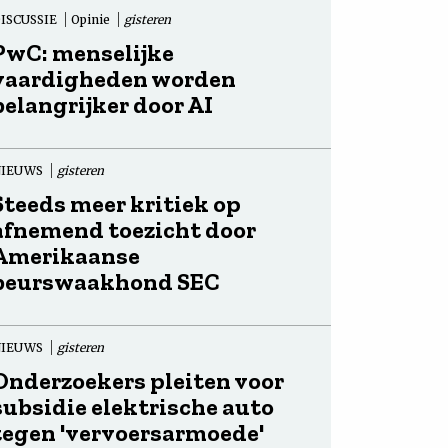
ISCUSSIE
Opinie
gisteren
PwC: menselijke
vaardigheden worden
belangrijker door AI
NIEUWS
gisteren
Steeds meer kritiek op
afnemend toezicht door
Amerikaanse
beurswaakhond SEC
NIEUWS
gisteren
Onderzoekers pleiten voor
subsidie elektrische auto
tegen 'vervoersarmoede'