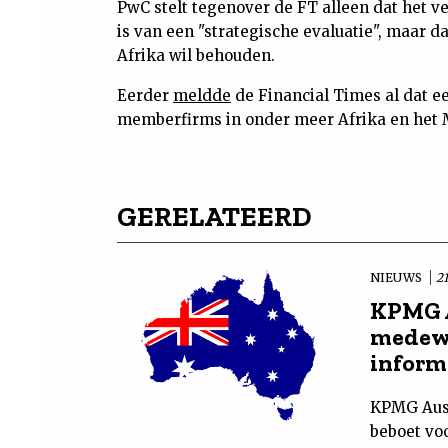
PwC stelt tegenover de FT alleen dat het ve
is van een "strategische evaluatie", maar 
Afrika wil behouden.
Eerder
meldde
de Financial Times al dat e
memberfirms in onder meer Afrika en het 
GERELATEERD
NIEUWS
21
KPMG A
medewe
inform
KPMG Aust
beboet vo