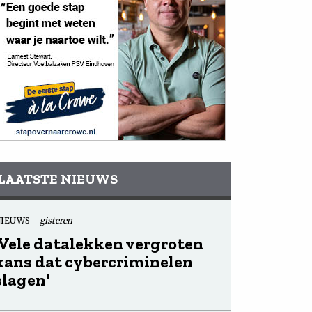
LAATSTE NIEUWS
NIEUWS
gisteren
'Vele datalekken vergroten
kans dat cybercriminelen
slagen'