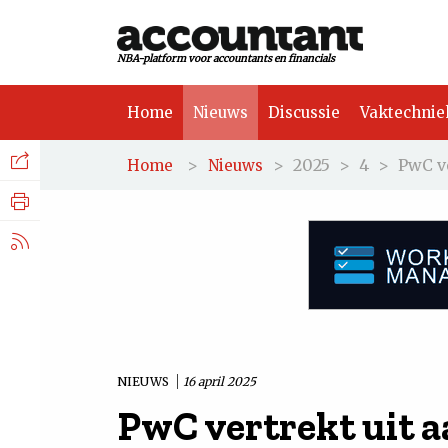
NBA-platform voor accountants en financials
Home
Nieuws
Discussie
Vaktechnie
Facebook
Nieuws
>
>
2025
>
4
>
PwC v
Home
Nieuws
Discussie
LinkedIn
Vaktechniek
X.com
Achtergrond
Tuchtrecht
NIEUWS
16 april 2025
PwC vertrekt uit 