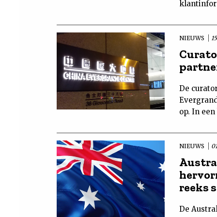
klantinfor
NIEUWS
15
Curato
partne
De curato
Evergrand
op. In ee
NIEUWS
01
Austra
hervor
reeks 
De Austra