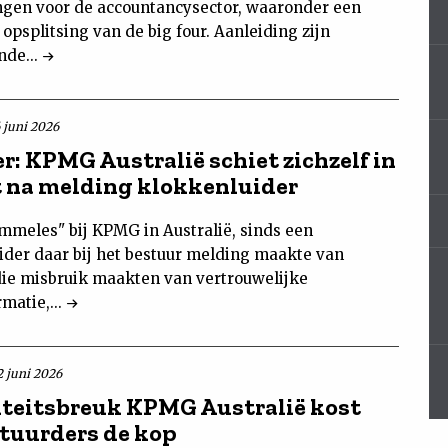
gen voor de accountancysector, waaronder een
opsplitsing van de big four. Aanleiding zijn
nde...
6 juni 2026
er: KPMG Australië schiet zichzelf in
t na melding klokkenluider
ommeles" bij KPMG in Australië, sinds een
ider daar bij het bestuur melding maakte van
die misbruik maakten van vertrouwelijke
rmatie,...
2 juni 2026
iteitsbreuk KPMG Australië kost
tuurders de kop