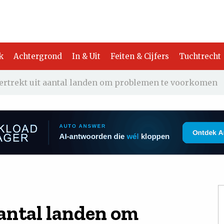
k
Achtergrond
In & Uit
Feiten & Cijfers
Tuchtrecht
ertrekt uit aantal landen om problemen te voorkomen
aantal landen om