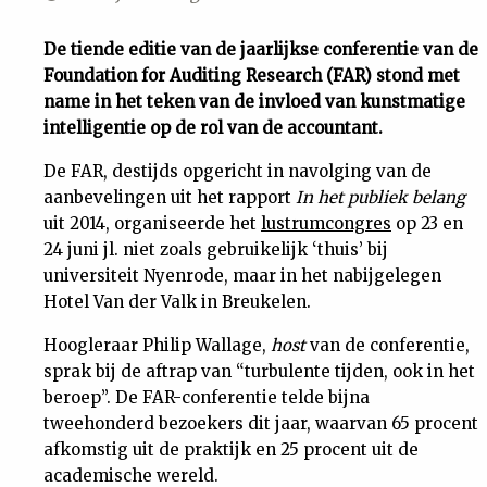
Uit
De tiende editie van de jaarlijkse conferentie van de
Foundation for Auditing Research (FAR) stond met
Feiten
name in het teken van de invloed van kunstmatige
intelligentie op de rol van de accountant.
&
De FAR, destijds opgericht in navolging van de
aanbevelingen uit het rapport
In het publiek belang
Cijfers
uit 2014, organiseerde het
lustrumcongres
op 23 en
24 juni jl. niet zoals gebruikelijk ‘thuis’ bij
Tuchtrecht
universiteit Nyenrode, maar in het nabijgelegen
Hotel Van der Valk in Breukelen.
Magazine
Hoogleraar Philip Wallage,
host
van de conferentie,
sprak bij de aftrap van “turbulente tijden, ook in het
Podcast
beroep”. De FAR-conferentie telde bijna
tweehonderd bezoekers dit jaar, waarvan 65 procent
afkomstig uit de praktijk en 25 procent uit de
Dossiers
academische wereld.