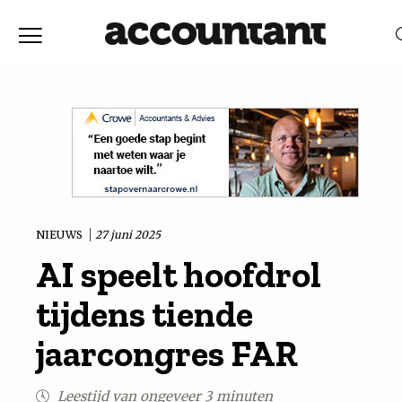
Home
Nieuws
RELEVANTIE
DATUM
Discussie
Vaktechniek
NIEUWS
27 juni 2025
AI speelt hoofdrol
Achtergrond
tijdens tiende
In
jaarcongres FAR
&
Leestijd van ongeveer 3 minuten