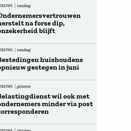
NIEUWS
vandaag
Ondernemersvertrouwen
herstelt na forse dip,
onzekerheid blijft
NIEUWS
vandaag
Bestedingen huishoudens
opnieuw gestegen in juni
NIEUWS
gisteren
Belastingdienst wil ook met
ondernemers minder via post
corresponderen
NIEUWS
gisteren