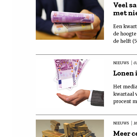
Veel sa
met ni
Een kwart
de hoogte
de helft (
NIEUWS
01
Lonen 
Het media
kwartaal v
procent me
NIEUWS
1
Meer c