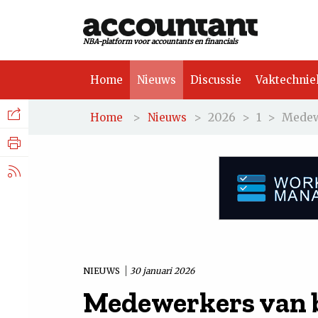
NBA-platform voor accountants en financials
Home
Nieuws
Discussie
Vaktechnie
Facebook
Nieuws
>
>
2026
>
1
>
Medew
Home
Nieuws
Discussie
LinkedIn
Vaktechniek
X.com
Achtergrond
Tuchtrecht
NIEUWS
30 januari 2026
Medewerkers van 