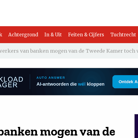
k
Achtergrond
In & Uit
Feiten & Cijfers
Tuchtrecht
erkers van banken mogen van de Tweede Kamer toch w
banken mogen van de