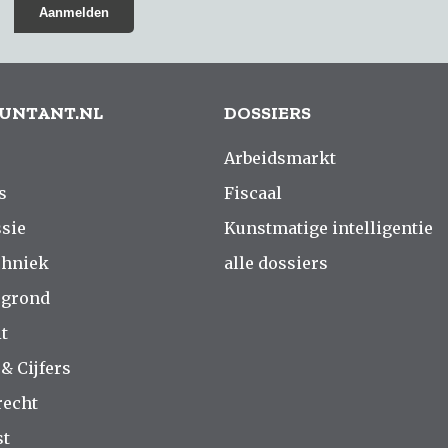
UNTANT.NL
DOSSIERS
Arbeidsmarkt
s
Fiscaal
sie
Kunstmatige intelligentie
chniek
alle dossiers
rgrond
t
 & Cijfers
recht
st