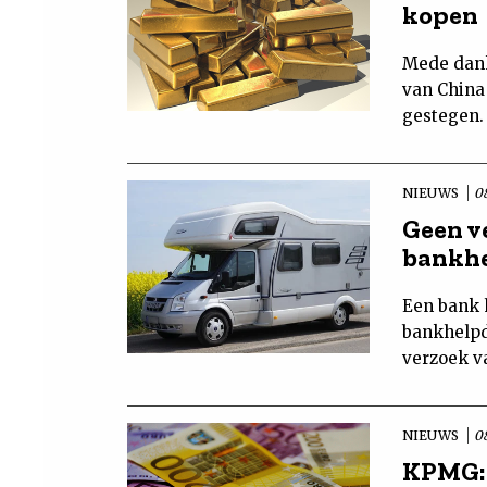
kopen
Mede dank
van China
gestegen.
NIEUWS
0
Geen v
bankh
Een bank 
bankhelpd
verzoek v
NIEUWS
0
KPMG: 