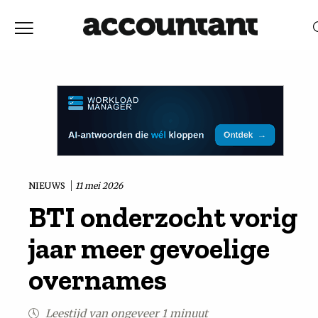
Home
Nieuws
RELEVANTIE
DATUM
Discussie
Vaktechniek
NIEUWS
11 mei 2026
BTI onderzocht vorig
Achtergrond
jaar meer gevoelige
In
overnames
&
Leestijd van ongeveer 1 minuut