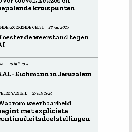
Over toeval, keuzes en
bepalende kruispunten
NDERZOEKENDE GEEST
28 juli 2026
Koester de weerstand tegen
AI
AL
28 juli 2026
RAL - Eichmann in Jeruzalem
EERBAARHEID
27 juli 2026
Waarom weerbaarheid
begint met expliciete
continuïteitsdoelstellingen