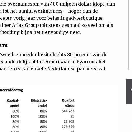
nde overnamesom van 400 miljoen dollar klopt, dan
 en tot het aantal werknemers – hoger dan de
epts vorig jaar voor belastingadviesboutique
alner Atlas Group minstens zesmaal zo veel om als
houding bijna het tienvoudige neer.
dam
 Zweedse moeder bezit slechts 80 procent van de
is onduidelijk of het Amerikaanse Ryan ook het
handen is van enkele Nederlandse partners, zal