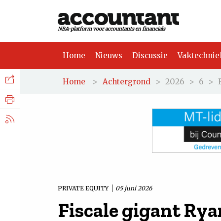
NBA-platform voor accountants en financials
Home
Nieuws
Discussie
Vaktechnie
Facebook
Nieuws
>
>
2026
>
6
>
Home
Achtergrond
Discussie
LinkedIn
Vaktechniek
X.com
Achtergrond
Tuchtrecht
PRIVATE EQUITY
05 juni 2026
Fiscale gigant Rya