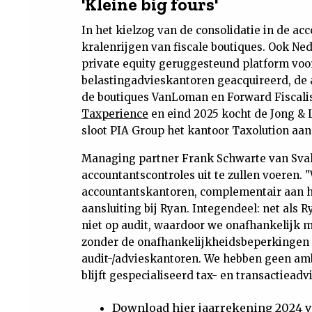
'Kleine big fours'
In het kielzog van de consolidatie in de ac
kralenrijgen van fiscale boutiques. Ook Ne
private equity geruggesteund platform vo
belastingadvieskantoren geacquireerd, de 
de boutiques VanLoman en Forward Fiscali
Taxperience
en eind 2025 kocht de Jong & L
sloot PIA Group het kantoor Taxolution aan
Managing partner Frank Schwarte van Sval
accountantscontroles uit te zullen voeren
accountantskantoren, complementair aan h
aansluiting bij Ryan. Integendeel: net als R
niet op audit, waardoor we onafhankelijk
zonder de onafhankelijkheidsbeperkingen 
audit-/advieskantoren. We hebben geen ambi
blijft gespecialiseerd tax- en transactieadvi
Download hier jaarrekening 2024 v