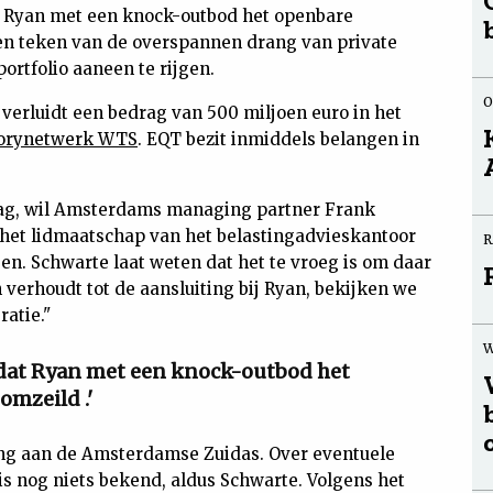
dat Ryan met een knock-outbod het openbare
een teken van de overspannen drang van private
ortfolio aaneen te rijgen.
O
verluidt een bedrag van 500 miljoen euro in het
isorynetwerk WTS
. EQT bezit inmiddels belangen in
T lag, wil Amsterdams managing partner Frank
het lidmaatschap van het belastingadvieskantoor
R
gen. Schwarte laat weten dat het te vroeg is om daar
h verhoudt tot de aansluiting bij Ryan, bekijken we
atie."
W
n dat Ryan met een knock-outbod het
omzeild .'
ing aan de Amsterdamse Zuidas. Over eventuele
s nog niets bekend, aldus Schwarte. Volgens het