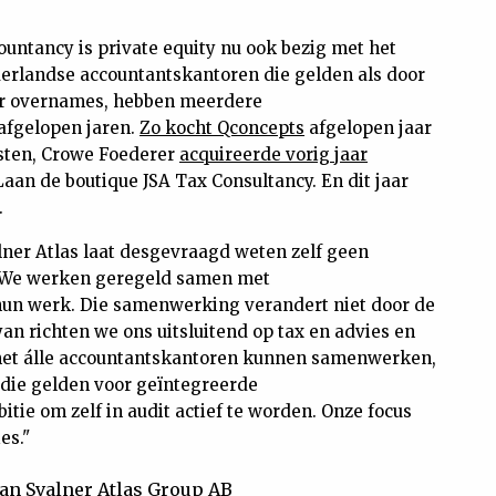
countancy is private equity nu ook bezig met het
derlandse accountantskantoren die gelden als door
or overnames, hebben meerdere
afgelopen jaren.
Zo kocht Qconcepts
afgelopen jaar
sten, Crowe Foederer
acquireerde vorig jaar
aan de boutique JSA Tax Consultancy. En dit jaar
.
ner Atlas laat desgevraagd weten zelf geen
. "We werken geregeld samen met
un werk. Die samenwerking verandert niet door de
yan richten we ons uitsluitend op tax en advies en
 met álle accountantskantoren kunnen samenwerken,
die gelden voor geïntegreerde
tie om zelf in audit actief te worden. Onze focus
es."
an Svalner Atlas Group AB