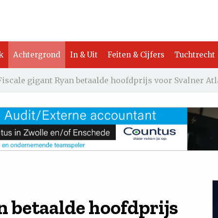
k
Achtergrond
In & Uit
Feiten & Cijfers
Tuchtrecht
Fiscale gigant Ryan betaalde hoofdprijs voor Svalner Atl
n betaalde hoofdprijs