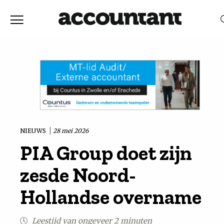
Home
Nieuws
RELEVANTIE
DATUM
Discussie
Vaktechniek
NIEUWS
28 mei 2026
PIA Group doet zijn
Achtergrond
zesde Noord-
In
Hollandse overname
&
Leestijd van ongeveer 2 minuten