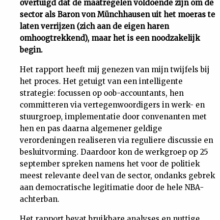
overtuigd dat de maatregelen voldoende zijn om de
sector als Baron von Münchhausen uit het moeras te
Uit
laten verrijzen (zich aan de eigen haren
omhoogtrekkend), maar het is een noodzakelijk
Feiten
begin.
&
Het rapport heeft mij genezen van mijn twijfels bij
het proces. Het getuigt van een intelligente
strategie: focussen op oob-accountants, hen
Cijfers
committeren via vertegenwoordigers in werk- en
stuurgroep, implementatie door convenanten met
Tuchtrecht
hen en pas daarna algemener geldige
verordeningen realiseren via reguliere discussie en
Magazine
besluitvorming. Daardoor kon de werkgroep op 25
september spreken namens het voor de politiek
meest relevante deel van de sector, ondanks gebrek
Podcast
aan democratische legitimatie door de hele NBA-
achterban.
Dossiers
Het rapport bevat bruikbare analyses en nuttige