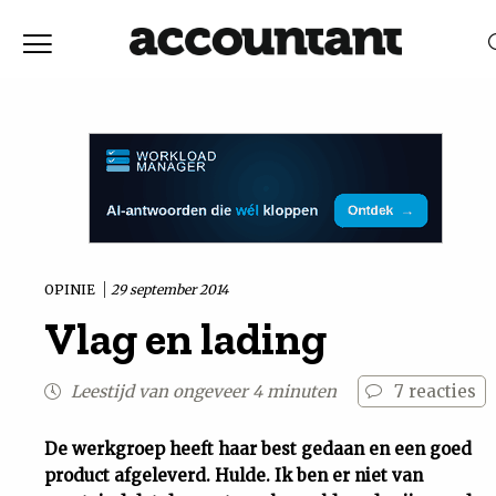
Home
Nieuws
RELEVANTIE
DATUM
Discussie
Vaktechniek
OPINIE
29 september 2014
Vlag en lading
Achtergrond
Leestijd van ongeveer 4 minuten
7
reacties
In
De werkgroep heeft haar best gedaan en een goed
&
product afgeleverd. Hulde. Ik ben er niet van