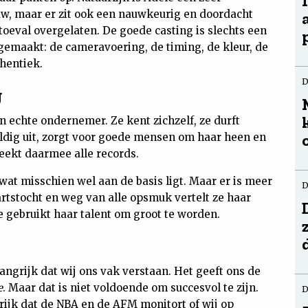
w, maar er zit ook een nauwkeurig en doordacht
 toeval overgelaten. De goede casting is slechts een
 gemaakt: de cameravoering, de timing, de kleur, de
thentiek.
D
g
n echte ondernemer. Ze kent zichzelf, ze durft
vuldig uit, zorgt voor goede mensen om haar heen en
reekt daarmee alle records.
at misschien wel aan de basis ligt. Maar er is meer
D
artstocht en weg van alle opsmuk vertelt ze haar
ze gebruikt haar talent om groot te worden.
angrijk dat wij ons vak verstaan. Het geeft ons de
e
. Maar dat is niet voldoende om succesvol te zijn.
D
grijk dat de NBA en de AFM monitort of wij op