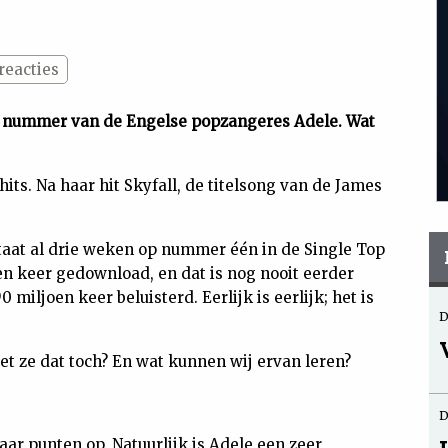
reacties
g nummer van de Engelse popzangeres Adele. Wat
its. Na haar hit Skyfall, de titelsong van de James
 staat al drie weken op nummer één in de Single Top
en keer gedownload, en dat is nog nooit eerder
iljoen keer beluisterd. Eerlijk is eerlijk; het is
D
t ze dat toch? En wat kunnen wij ervan leren?
D
aar punten op. Natuurlijk is Adele een zeer