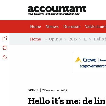
NBA-platform voor accountants en financials
Home
Nieuws
Discussie
Vaktechnie
Facebook
Nieuws
>
Opinie
>
2015
>
11
>
Hello 
Home
Discussie
LinkedIn
Vaktechniek
X.com
Achtergrond
Tuchtrecht
OPINIE
27 november 2015
Hello it’s me: de l