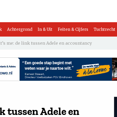
k
Achtergrond
In & Uit
Feiten & Cijfers
Tuchtrecht
it’s me: de link tussen Adele en accountancy
ink tussen Adele en