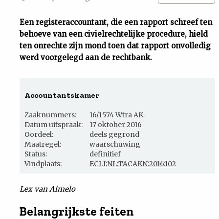
Uit
Een registeraccountant, die een rapport schreef ten
behoeve van een civielrechtelijke procedure, hield
Feiten
ten onrechte zijn mond toen dat rapport onvolledig
werd voorgelegd aan de rechtbank.
&
Accountantskamer
Cijfers
Zaaknummers:
16/1574 Wtra AK
Tuchtrecht
Datum uitspraak:
17 oktober 2016
Oordeel:
deels gegrond
Maatregel:
waarschuwing
Magazine
Status:
definitief
Vindplaats:
ECLI:NL:TACAKN:2016:102
Podcast
Lex van Almelo
Dossiers
Belangrijkste feiten