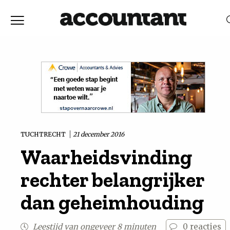
Home
Nieuws
RELEVANTIE
DATUM
Discussie
Vaktechniek
TUCHTRECHT
21 december 2016
Waarheidsvinding
Achtergrond
rechter belangrijker
In
dan geheimhouding
&
Leestijd van ongeveer 8 minuten
0
reacties