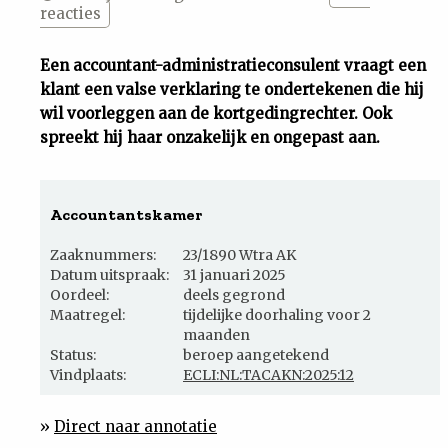
reacties
Uit
Een accountant-administratieconsulent vraagt een
Feiten
klant een valse verklaring te ondertekenen die hij
wil voorleggen aan de kortgedingrechter. Ook
spreekt hij haar onzakelijk en ongepast aan.
&
Cijfers
Accountantskamer
Tuchtrecht
Zaaknummers:
23/1890 Wtra AK
Datum uitspraak:
31 januari 2025
Oordeel:
deels gegrond
Magazine
Maatregel:
tijdelijke doorhaling voor 2
maanden
Status:
beroep aangetekend
Podcast
Vindplaats:
ECLI:NL:TACAKN:2025:12
Dossiers
»
Direct naar annotatie