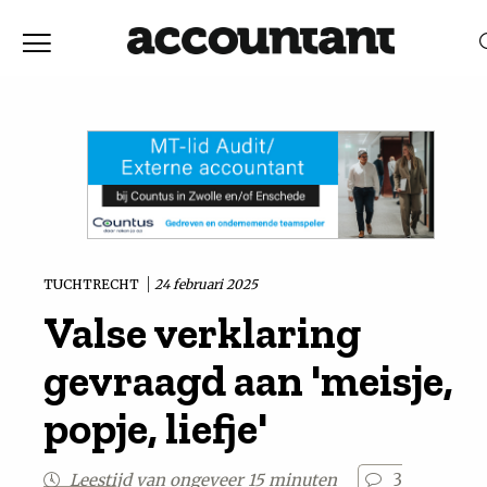
Home
Nieuws
RELEVANTIE
DATUM
Discussie
Vaktechniek
TUCHTRECHT
24 februari 2025
Valse verklaring
Achtergrond
gevraagd aan 'meisje,
In
popje, liefje'
&
Leestijd van ongeveer 15 minuten
3