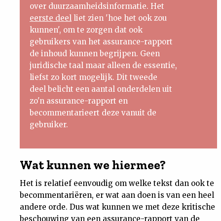
over duurzaamheidsinformatie. Het
eerste deel
liet zien 'hoe het ook zou
kunnen', om te zorgen dat ook
gebruikers van het assurance-rapport
de inhoud kunnen begrijpen. Geen
juridische taal maar alleen de essentie,
liefst zo kort mogelijk. Dit tweede
deel belicht een aantal onderdelen uit
zo'n assurance-rapport en
becommentarieert deze vanuit de
gebruiker.
Wat kunnen we hiermee?
Het is relatief eenvoudig om welke tekst dan ook te
becommentariëren, er wat aan doen is van een heel
andere orde. Dus wat kunnen we met deze kritische
beschouwing van een assurance-rapport van de