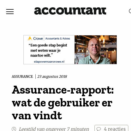
Home
Nieuws
RELEVANTIE
DATUM
Discussie
Vaktechniek
ASSURANCE
23 augustus 2018
Assurance-rapport:
Achtergrond
wat de gebruiker er
In
van vindt
&
Leestijd van ongeveer 7 minuten
4
reacties