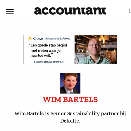
Home
Nieuws
RELEVANTIE
DATUM
Discussie
Vaktechniek
Achtergrond
WIM BARTELS
In
Wim Bartels is Senior Sustainability partner bij
Deloitte.
&