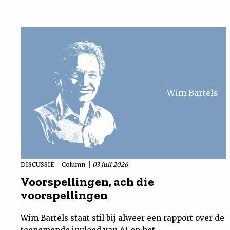
Uit
Feiten
&
Wim Bartels
Cijfers
Tuchtrecht
Magazine
DISCUSSIE
Column
03 juli 2026
Voorspellingen, ach die
Podcast
voorspellingen
Dossiers
Wim Bartels staat stil bij alweer een rapport over de