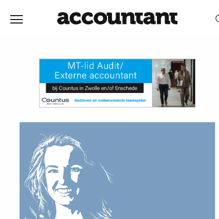
Home
Nieuws
RELEVANTIE
DATUM
Discussie
Vaktechniek
Achtergrond
In
&