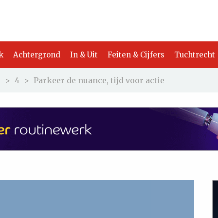
k
Achtergrond
In & Uit
Feiten & Cijfers
Tuchtrecht
5
>
4
>
Parkeer de nuance, tijd voor actie