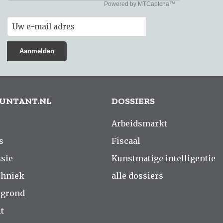
UNTANT.NL
DOSSIERS
Arbeidsmarkt
s
Fiscaal
sie
Kunstmatige intelligentie
chniek
alle dossiers
rgrond
t