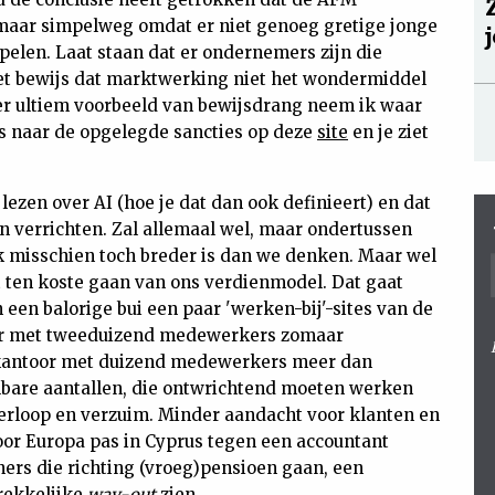
, maar simpelweg omdat er niet genoeg gretige jonge
spelen. Laat staan dat er ondernemers zijn die
et bewijs dat marktwerking niet het wondermiddel
er ultiem voorbeeld van bewijsdrang neem ik waar
ens naar de opgelegde sancties op deze
site
en je ziet
lezen over AI (hoe je dat dan ook definieert) en dat
 verrichten. Zal allemaal wel, maar ondertussen
k misschien toch breder is dan we denken. Maar wel
t ten koste gaan van ons verdienmodel. Dat gaat
n een balorige bui een paar 'werken-bij'-sites van de
toor met tweeduizend medewerkers zomaar
 kantoor met duizend medewerkers meer dan
lbare aantallen, die ontwrichtend moeten werken
verloop en verzuim. Minder aandacht voor klanten en
or Europa pas in Cyprus tegen een accountant
ers die richting (vroeg)pensioen gaan, een
trekkelijke
way-out
zien.