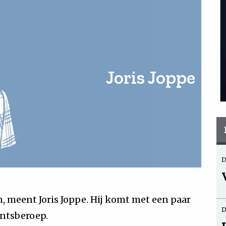
Joris Joppe
D
n, meent Joris Joppe. Hij komt met een paar
D
antsberoep.