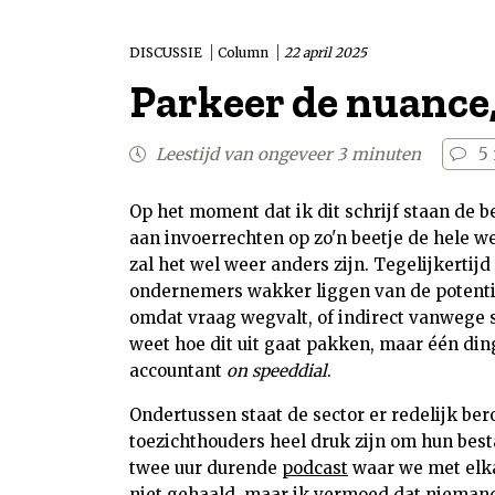
DISCUSSIE
Column
22 april 2025
Parkeer de nuance, 
Leestijd van ongeveer 3 minuten
5
Op het moment dat ik dit schrijf staan de b
aan invoerrechten op zo'n beetje de hele w
zal het wel weer anders zijn. Tegelijkertijd 
ondernemers wakker liggen van de potentie
omdat vraag wegvalt, of indirect vanwege st
weet hoe dit uit gaat pakken, maar één din
accountant
on speeddial
.
Ondertussen staat de sector er redelijk bero
toezichthouders heel druk zijn om hun best
twee uur durende
podcast
waar we met elkaa
niet gehaald, maar ik vermoed dat nieman