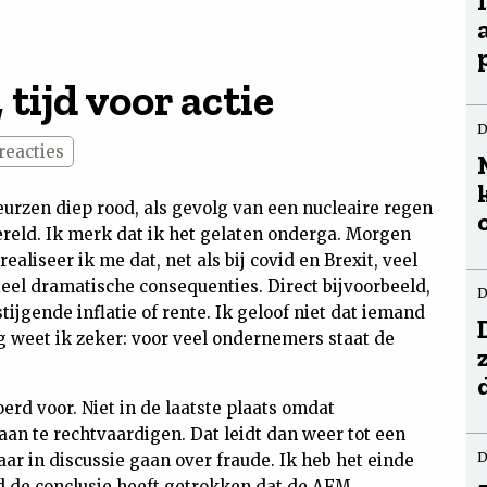
tijd voor actie
D
reacties
eurzen diep rood, als gevolg van een nucleaire regen
ereld. Ik merk dat ik het gelaten onderga. Morgen
realiseer ik me dat, net als bij covid en Brexit, veel
el dramatische consequenties. Direct bijvoorbeeld,
D
ijgende inflatie of rente. Ik geloof niet dat iemand
g weet ik zeker: voor veel ondernemers staat de
erd voor. Niet in de laatste plaats omdat
aan te rechtvaardigen. Dat leidt dan weer tot een
D
r in discussie gaan over fraude. Ik heb het einde
d de conclusie heeft getrokken dat de AFM