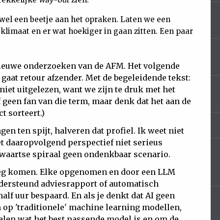
ce wel een beetje aan het opraken. Laten we een
klimaat en er wat hoekiger in gaan zitten. Een paar
nieuwe onderzoeken van de AFM. Het volgende
 gaat retour afzender. Met de begeleidende tekst:
iet uitgelezen, want we zijn te druk met het
 geen fan van die term, maar denk dat het aan de
t sorteert.)
en ten spijt, halveren dat profiel. Ik weet niet
et daaropvolgend perspectief niet serieus
rwaartse spiraal geen ondenkbaar scenario.
enoeg komen. Elke opgenomen en door een LLM
ndersteund adviesrapport of automatisch
lf uur bespaard. En als je denkt dat AI geen
n op 'traditionele' machine learning modellen,
palen wat het best passende model is en om de