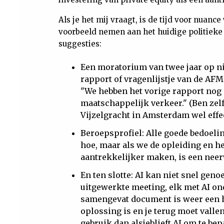
Als je het mij vraagt, is de tijd voor nuan
voorbeeld nemen aan het huidige politieke 
suggesties:
Een moratorium van twee jaar op 
rapport of vragenlijstje van de AFM
"We hebben het vorige rapport nog n
maatschappelijk verkeer." (Ben zelf
Vijzelgracht in Amsterdam wel effec
Beroepsprofiel: Alle goede bedoeling
hoe, maar als we de opleiding en h
aantrekkelijker maken, is een nee
En ten slotte: AI kan niet snel g
uitgewerkte meeting, elk met AI o
samengevat document is weer een ha
oplossing is en je terug moet valle
gebruik dan alsjeblieft AI om te be