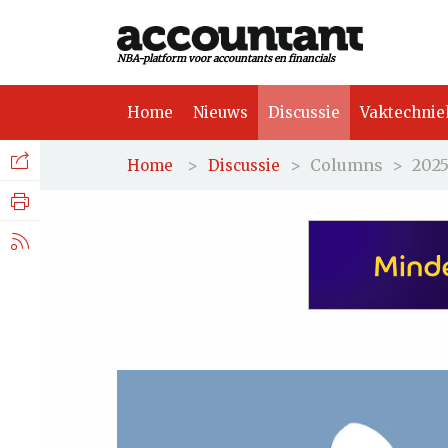
NBA-platform voor accountants en financials
Home
Nieuws
Discussie
Vaktechnie
Facebook
Nieuws
>
>
Columns
>
202
Home
Discussie
Discussie
LinkedIn
Vaktechniek
X.com
Achtergrond
Tuchtrecht