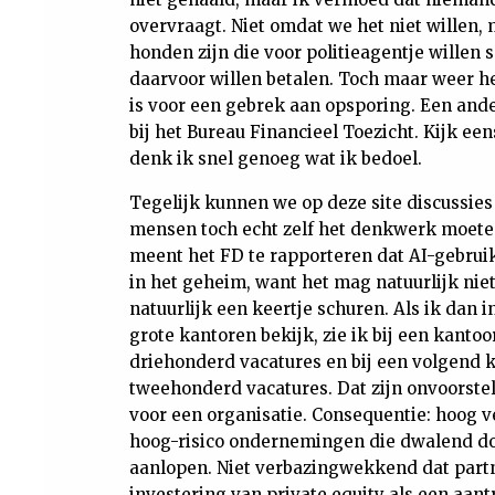
overvraagt. Niet omdat we het niet willen
honden zijn die voor politieagentje willen 
daarvoor willen betalen. Toch maar weer h
is voor een gebrek aan opsporing. Een and
bij het Bureau Financieel Toezicht. Kijk e
denk ik snel genoeg wat ik bedoel.
Tegelijk kunnen we op deze site discussies 
mensen toch echt zelf het denkwerk moeten
meent het FD te rapporteren dat AI-gebrui
in het geheim, want het mag natuurlijk nie
natuurlijk een keertje schuren. Als ik dan i
grote kantoren bekijk, zie ik bij een kan
driehonderd vacatures en bij een volgend
tweehonderd vacatures. Dat zijn onvoorste
voor een organisatie. Consequentie: hoog 
hoog-risico ondernemingen die dwalend do
aanlopen. Niet verbazingwekkend dat partn
investering van private equity als een aan