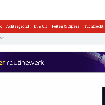
k
Achtergrond
In & Uit
Feiten & Cijfers
Tuchtrecht
YI