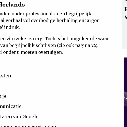
derlands
den onder professionals: een begrijpelijk
aai verhaal vol overbodige herhaling en jargon
e’ indruk.
en zijn zeker zo erg. Toch is het omgekeerde waar.
an begrijpelijk schrijven (zie ook pagina 74).
ci onder u moeten overtuigen.
ksten.
 je.
mmunicatie.
ltaten van Google.
vragen en misverstanden.