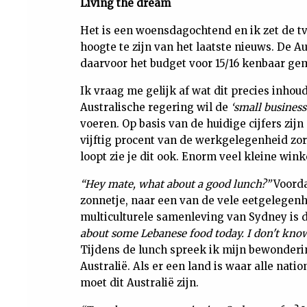
Living the dream
Het is een woensdagochtend en ik zet de t
hoogte te zijn van het laatste nieuws. De 
daarvoor het budget voor 15/16 kenbaar g
Ik vraag me gelijk af wat dit precies inhoudt
Australische regering wil de
‘small business
voeren. Op basis van de huidige cijfers zijn
vijftig procent van de werkgelegenheid zor
loopt zie je dit ook. Enorm veel kleine wink
“Hey mate, what about a good lunch?”
Voordat
zonnetje, naar een van de vele eetgelegenhe
multiculturele samenleving van Sydney is d
about some Lebanese food today. I don't know.
Tijdens de lunch spreek ik mijn bewonderin
Australië. Als er een land is waar alle nat
moet dit Australië zijn.