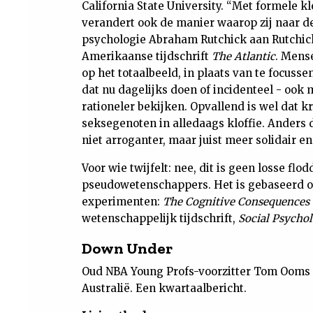
California State University. “Met formele 
verandert ook de manier waarop zij naar de
psychologie Abraham Rutchick aan Rutchick v
Amerikaanse tijdschrift
The Atlantic
. Mens
op het totaalbeeld, in plaats van te focuss
dat nu dagelijks doen of incidenteel - oo
rationeler bekijken. Opvallend is wel dat kr
seksegenoten in alledaags kloffie. Ander
niet arroganter, maar juist meer solidair en
Voor wie twijfelt: nee, dit is geen losse flo
pseudowetenschappers. Het is gebaseerd o
experimenten:
The Cognitive Consequences 
wetenschappelijk tijdschrift,
Social Psychol
Down Under
Oud NBA Young Profs-voorzitter Tom Ooms (
Australië. Een kwartaalbericht.