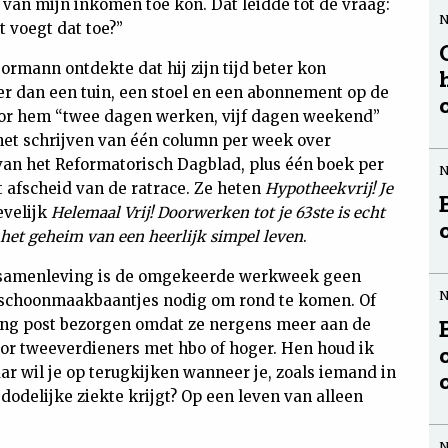
 van mijn inkomen toe kon. Dat leidde tot de vraag:
t voegt dat toe?”
rmann ontdekte dat hij zijn tijd beter kon
er dan een tuin, een stoel en een abonnement op de
 voor hem “twee dagen werken, vijf dagen weekend”
 het schrijven van één column per week over
an het Reformatorisch Dagblad, plus één boek per
t afscheid van de ratrace. Ze heten
Hypotheekvrij! Je
evelijk
Helemaal Vrij! Doorwerken tot je 63ste is echt
het geheim van een heerlijk simpel leven
.
 samenleving is de omgekeerde werkweek geen
 schoonmaakbaantjes nodig om rond te komen. Of
ing post bezorgen omdat ze nergens meer aan de
or tweeverdieners met hbo of hoger. Hen houd ik
aar wil je op terugkijken wanneer je, zoals iemand in
dodelijke ziekte krijgt? Op een leven van alleen