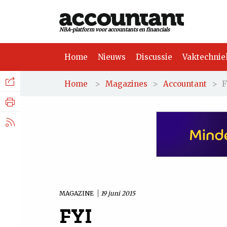
NBA-platform voor accountants en financials
Home
Nieuws
Discussie
Vaktechnie
Facebook
Nieuws
>
>
>
F
Home
Magazines
Accountant
Discussie
LinkedIn
Vaktechniek
X.com
Achtergrond
Tuchtrecht
MAGAZINE
19 juni 2015
FYI