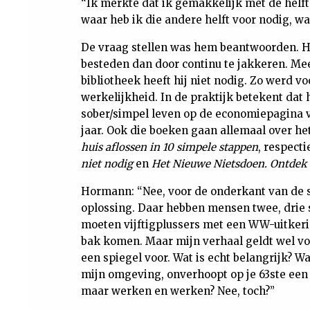
“Ik merkte dat ik gemakkelijk met de helft
waar heb ik die andere helft voor nodig, wa
De vraag stellen was hem beantwoorden. Ho
besteden dan door continu te jakkeren. Me
bibliotheek heeft hij niet nodig. Zo werd
werkelijkheid. In de praktijk betekent dat
sober/simpel leven op de economiepagina v
jaar. Ook die boeken gaan allemaal over he
huis aflossen in 10 simpele stappen
, respecti
niet nodig
en
Het Nieuwe Nietsdoen. Ontdek 
Hormann: “Nee, voor de onderkant van de
oplossing. Daar hebben mensen twee, drie
moeten vijftigplussers met een WW-uitker
bak komen. Maar mijn verhaal geldt wel vo
een spiegel voor. Wat is echt belangrijk? W
mijn omgeving, onverhoopt op je 63ste een 
maar werken en werken? Nee, toch?”