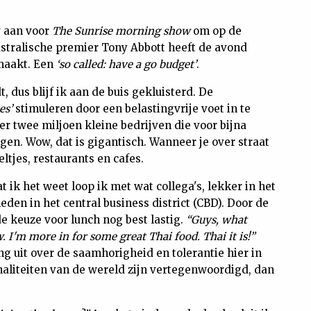
v aan voor
The Sunrise morning show
om op de
Australische premier Tony Abbott heeft de avond
emaakt. Een
‘so called: have a go budget’
.
, dus blijf ik aan de buis gekluisterd. De
es’
stimuleren door een belastingvrije voet in te
 er twee miljoen kleine bedrijven die voor bijna
gen. Wow, dat is gigantisch. Wanneer je over straat
eltjes, restaurants en cafes.
 ik het weet loop ik met wat collega's, lekker in het
den in het central business district (CBD). Door de
e keuze voor lunch nog best lastig.
“Guys, what
 I'm more in for some great Thai food. Thai it is!”
g uit over de saamhorigheid en tolerantie hier in
ionaliteiten van de wereld zijn vertegenwoordigd, dan