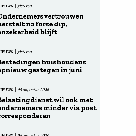
NIEUWS
gisteren
Ondernemersvertrouwen
herstelt na forse dip,
onzekerheid blijft
NIEUWS
gisteren
Bestedingen huishoudens
opnieuw gestegen in juni
NIEUWS
05 augustus 2026
Belastingdienst wil ook met
ondernemers minder via post
corresponderen
NIEUWS
05 augustus 2026