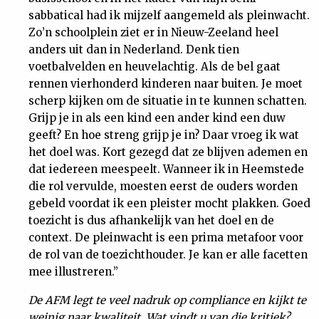
sabbatical had ik mijzelf aangemeld als pleinwacht.
Zo’n schoolplein ziet er in Nieuw-Zeeland heel
anders uit dan in Nederland. Denk tien
voetbalvelden en heuvelachtig. Als de bel gaat
rennen vierhonderd kinderen naar buiten. Je moet
scherp kijken om de situatie in te kunnen schatten.
Grijp je in als een kind een ander kind een duw
geeft? En hoe streng grijp je in? Daar vroeg ik wat
het doel was. Kort gezegd dat ze blijven ademen en
dat iedereen meespeelt. Wanneer ik in Heemstede
die rol vervulde, moesten eerst de ouders worden
gebeld voordat ik een pleister mocht plakken. Goed
toezicht is dus afhankelijk van het doel en de
context. De pleinwacht is een prima metafoor voor
de rol van de toezichthouder. Je kan er alle facetten
mee illustreren.”
De AFM legt te veel nadruk op compliance en kijkt te
weinig naar kwaliteit. Wat vindt u van die kritiek?