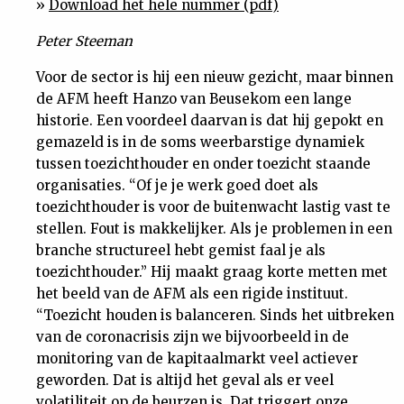
»
Download het hele nummer (pdf)
Nieuwsbrief
Peter Steeman
Contact
Voor de sector is hij een nieuw gezicht, maar binnen
de AFM heeft Hanzo van Beusekom een lange
historie. Een voordeel daarvan is dat hij gepokt en
gemazeld is in de soms weerbarstige dynamiek
tussen toezichthouder en onder toezicht staande
organisaties. “Of je je werk goed doet als
toezichthouder is voor de buitenwacht lastig vast te
stellen. Fout is makkelijker. Als je problemen in een
branche structureel hebt gemist faal je als
toezichthouder.” Hij maakt graag korte metten met
het beeld van de AFM als een rigide instituut.
“Toezicht houden is balanceren. Sinds het uitbreken
van de coronacrisis zijn we bijvoorbeeld in de
monitoring van de kapitaalmarkt veel actiever
geworden. Dat is altijd het geval als er veel
volatiliteit op de beurzen is. Dat triggert onze