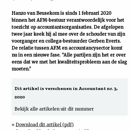
Uit
Hanzo van Beusekom is sinds 1 februari 2020
binnen het AFM-bestuur verantwoordelijk voor het
Feiten
toezicht op accountantsorganisaties. De afgelopen
twee jaar keek hij al mee over de schouder van zijn
&
voorganger en collega-bestuurder Gerben Everts.
De relatie tussen AFM en accountancysector komt
nu in een nieuwe fase. “Alle partijen zijn het er over
Cijfers
eens dat we met het kwaliteitsprobleem aan de slag
moeten.”
Tuchtrecht
Dit artikel is verschenen in Accountant nr. 3,
Magazine
2020
Podcast
Bekijk alle artikelen uit dit nummer
Dossiers
»
Download dit artikel (pdf)