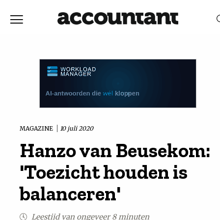
Home
Nieuws
RELEVANTIE
DATUM
Discussie
Vaktechniek
MAGAZINE
10 juli 2020
Hanzo van Beusekom:
Achtergrond
'Toezicht houden is
In
balanceren'
&
Leestijd van ongeveer 8 minuten