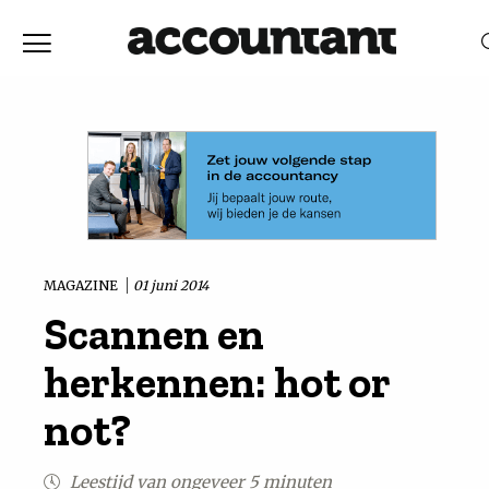
Home
Nieuws
RELEVANTIE
DATUM
Discussie
Vaktechniek
MAGAZINE
01 juni 2014
Scannen en
Achtergrond
herkennen: hot or
In
not?
&
Leestijd van ongeveer 5 minuten