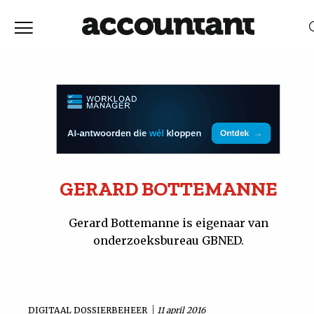
Home
Nieuws
RELEVANTIE
DATUM
Discussie
Vaktechniek
GERARD BOTTEMANNE
Achtergrond
Gerard Bottemanne is eigenaar van
onderzoeksbureau GBNED.
In
&
DIGITAAL DOSSIERBEHEER
11 april 2016