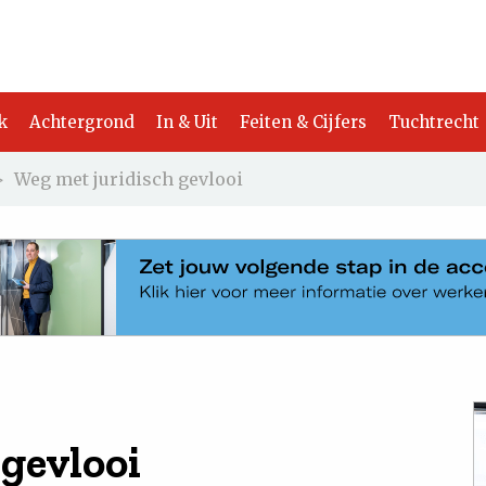
k
Achtergrond
In & Uit
Feiten & Cijfers
Tuchtrecht
>
Weg met juridisch gevlooi
 gevlooi