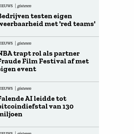
NIEUWS
gisteren
Bedrijven testen eigen
weerbaarheid met 'red teams'
NIEUWS
gisteren
NBA trapt rol als partner
Fraude Film Festival af met
eigen event
NIEUWS
gisteren
Falende AI leidde tot
bitcoindiefstal van 130
miljoen
NIEUWS
gisteren