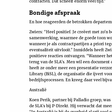
contracten. Dat scheelt enorm veel tijd.”
Bondige afspraak
En hoe reageerden de betrokken departeme
Zwiers: “Heel positief. Je creëert met zo'n
samenwerking, waarmee de goede toon wordt
wanneer je als contractpartijen a priori te
eventualiteit uitvlooit.” Inmiddels heeft Zw
positieve reacties ontvangen. “Wanneer he
terug van de SLA's. Men wil een document d
heeft ze onder meer een presentatie verzo
Library (BiSL), de organisatie die ijvert vo
bedrijfsprocessen. En kreeg daar veel bijva
Australië
Koen Perik, partner bij Palladio groep, was
de SLA's bij P-Direkt. Hij verwacht dat mee
“In Australië is bij de overheid al vrij vee