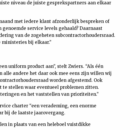
juiste niveau de juiste gesprekspartners aan elkaar
maand met iedere klant afzonderlijk bespreken of
en genoemde service levels gehaald? Daarnaast
dering van de zogeheten subcontractorhoudersraad.
inisteries bij elkaar.”
een uniform product aan”, stelt Zwiers. “Als één
 alle andere het daar ook mee eens zijn willen wij
bcontractorhoudersraad worden afgestemd. Ook
 te stellen waar eventueel problemen zitten.
ringen en het vaststellen van prioriteiten.”
service charter “een verademing, een enorme
r bij de laatste jaarovergang.
llen in plaats van een heleboel vuistdikke