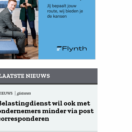
LAATSTE NIEUWS
NIEUWS
gisteren
Belastingdienst wil ook met
ondernemers minder via post
corresponderen