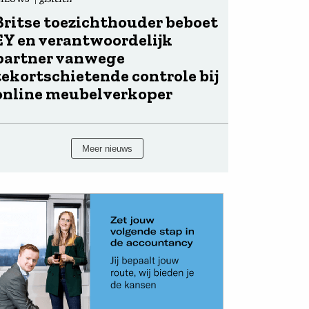
Britse toezichthouder beboet
EY en verantwoordelijk
partner vanwege
tekortschietende controle bij
online meubelverkoper
Meer nieuws