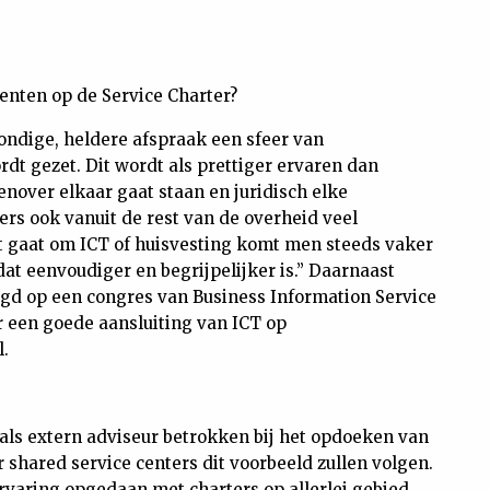
nten op de Service Charter?
 bondige, heldere afspraak een sfeer van
 gezet. Dit wordt als prettiger ervaren dan
genover elkaar gaat staan en juridisch elke
iers ook vanuit de rest van de overheid veel
t gaat om ICT of huisvesting komt men steeds vaker
at eenvoudiger en begrijpelijker is.” Daarnaast
rgd op een congres van Business Information Service
or een goede aansluiting van ICT op
l.
 als extern adviseur betrokken bij het opdoeken van
r shared service centers dit voorbeeld zullen volgen.
l ervaring opgedaan met charters op allerlei gebied.