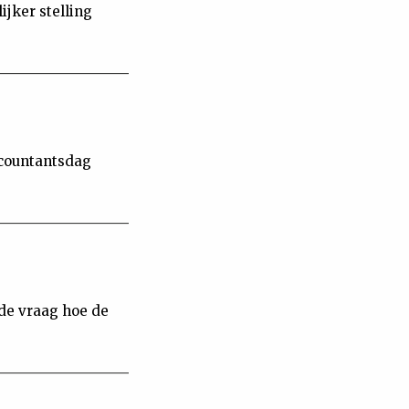
ijker stelling
countantsdag
de vraag hoe de