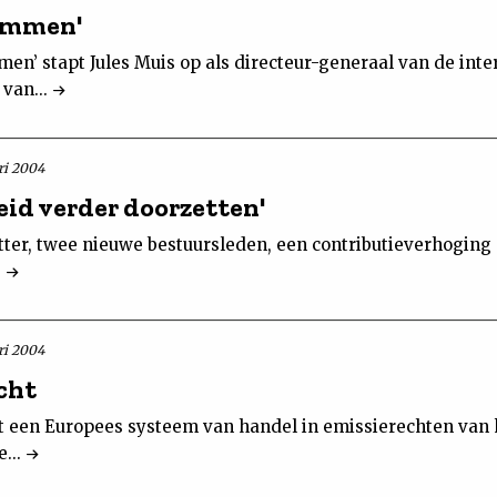
rammen'
men’ stapt Jules Muis op als directeur-generaal van de inte
van...
ri 2004
leid verder doorzetten'
ter, twee nieuwe bestuursleden, een contributieverhoging 
.
ri 2004
cht
t een Europees systeem van handel in emissierechten van 
...