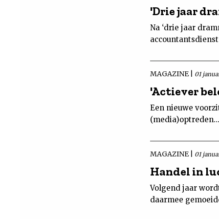
'Drie jaar d
Na ‘drie jaar dram
accountantsdienst 
MAGAZINE |
01 janua
'Actiever be
Een nieuwe voorzit
(media)optreden..
MAGAZINE |
01 janua
Handel in lu
Volgend jaar word
daarmee gemoeide