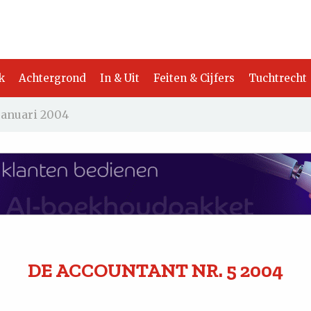
k
Achtergrond
In & Uit
Feiten & Cijfers
Tuchtrecht
januari 2004
DE ACCOUNTANT
NR. 5
2004