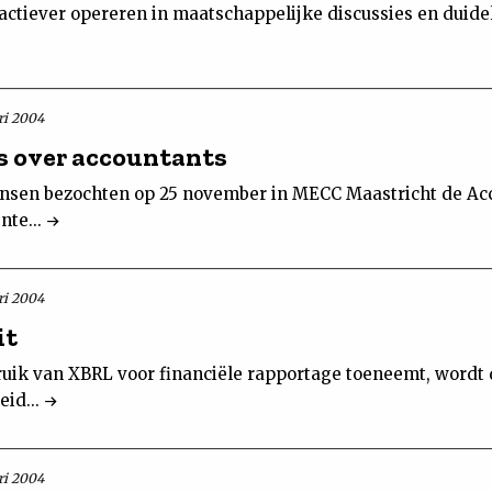
 actiever opereren in maatschappelijke discussies en duidel
ri 2004
s over accountants
sen bezochten op 25 november in MECC Maastricht de Ac
nte...
ri 2004
it
uik van XBRL voor financiële rapportage toeneemt, wordt 
eid...
ri 2004