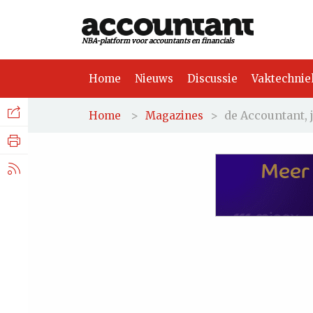
NBA-platform voor accountants en financials
Home
Nieuws
Discussie
Vaktechnie
Facebook
Nieuws
>
>
de Accountant, 
Home
Magazines
Discussie
LinkedIn
Vaktechniek
X.com
Achtergrond
Tuchtrecht