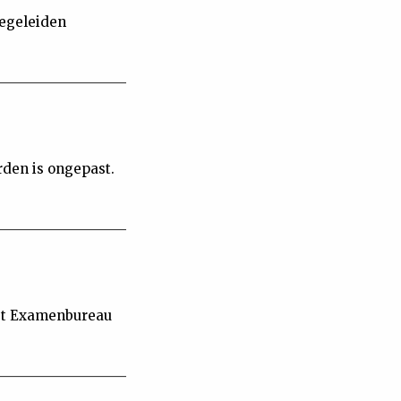
begeleiden
rden is ongepast.
het Examenbureau