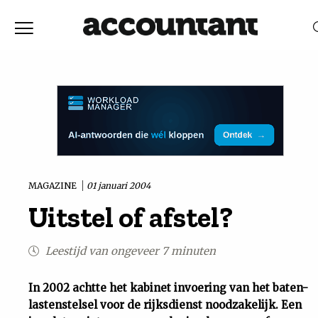
Home
Nieuws
RELEVANTIE
DATUM
Discussie
Vaktechniek
MAGAZINE
01 januari 2004
Uitstel of afstel?
Achtergrond
Leestijd van ongeveer 7 minuten
In
In 2002 achtte het kabinet invoering van het baten-
&
lastenstelsel voor de rijksdienst noodzakelijk. Een