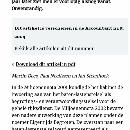
jaar later ziet men er voorlopig alsnog vanaf.
Onverstandig.
Uit
Feiten
Dit artikel is verschenen in de Accountant nr. 5,
2004
&
Bekijk alle artikelen uit dit nummer
Cijfers
»
Download dit artikel in pdf
Tuchtrecht
Martin Dees, Paul Neelissen en Jan Steenhoek
In de Miljoenennota 2001 kondigde het kabinet de
Magazine
invoering aan van het baten-lastenstelsel als
begrotings- en verantwoordingsstelsel voor de
Podcast
gehele rijksdienst. De Miljoenennota 2002 bevatte
een nadere uitwerking van deze plannen onder de
Dossiers
noemer Eigentijds Begroten. De overstap naar een
baten-lastenstelsel werd gepresenteerd als