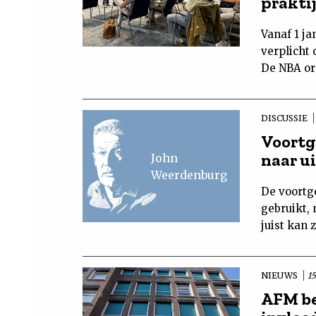
prakti
Vanaf 1 ja
verplicht
De NBA or
DISCUSSIE
Voortg
naar u
John
Weerdenburg
De voortge
gebruikt,
juist kan 
NIEUWS
1
AFM be