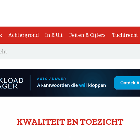
k
Achtergrond
In & Uit
Feiten & Cijfers
Tuchtrecht
cht
KWALITEIT EN TOEZICHT
-