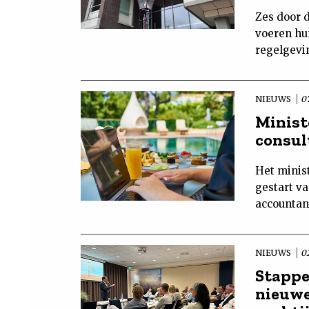
Zes door 
voeren hu
regelgevin
NIEUWS
07
Minist
consul
Het minist
gestart v
accountanc
NIEUWS
02
Stappe
nieuwe