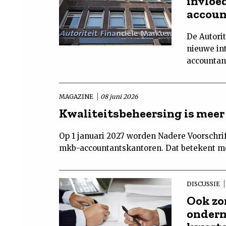
invloe
accoun
De Autori
nieuwe int
accountant
MAGAZINE
08 juni 2026
Kwaliteitsbeheersing is meer
Op 1 januari 2027 worden Nadere Voorschr
mkb-accountantskantoren. Dat betekent me
DISCUSSIE
Ook zo
ondern