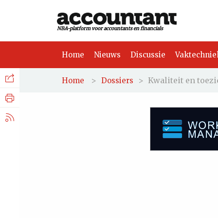
NBA-platform voor accountants en financials
Home
Nieuws
Discussie
Vaktechnie
Facebook
Nieuws
>
>
Kwaliteit en toezi
Home
Dossiers
Discussie
LinkedIn
Vaktechniek
X.com
Achtergrond
Tuchtrecht
Dit dossier