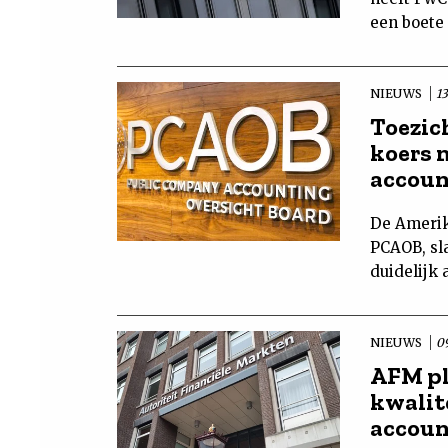
een boete 
NIEUWS
13
Toezic
koers 
accou
De Amerik
PCAOB, sl
duidelijk 
NIEUWS
09
AFM pl
kwalit
accou