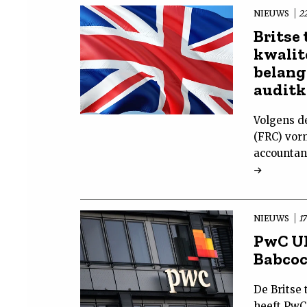
NIEUWS
22
Britse
kwali
belangr
auditk
Volgens de
(FRC) vor
accountant
NIEUWS
17
PwC UK
Babco
De Britse 
heeft PwC