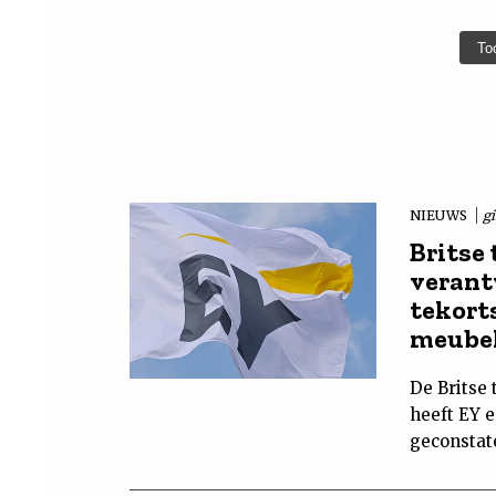
To
NIEUWS
g
Britse
verant
tekort
meube
De Britse 
heeft EY 
geconstat