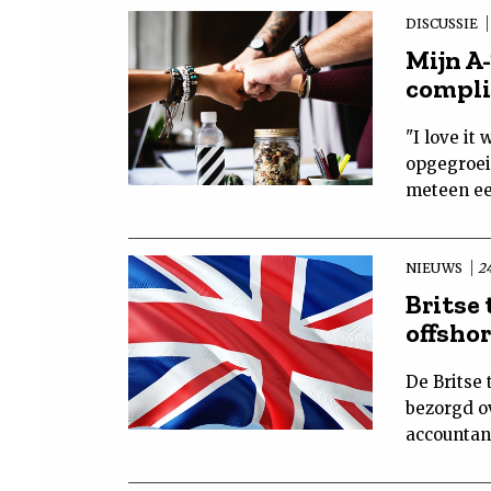
DISCUSSIE
Mijn A
compl
"I love it
opgegroei
meteen ee
NIEUWS
24
Britse
offshor
De Britse 
bezorgd o
accountant