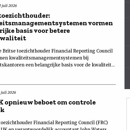
 juli 2026
 toezichthouder:
teitsmanagementsystemen vormen
ijke basis voor betere
waliteit
 Britse toezichthouder Financial Reporting Council
men kwaliteitsmanagementsystemen bij
skantoren een belangrijke basis voor de kwaliteit...
 juli 2026
 opnieuw beboet om controle
ck
toezichthouder Financial Reporting Council (FRC)
 UK en verantwoordelijk accountant John Waters