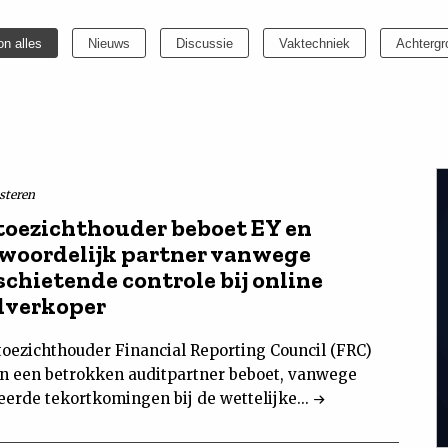
on alles
Nieuws
Discussie
Vaktechniek
Achtergr
isteren
 toezichthouder beboet EY en
woordelijk partner vanwege
schietende controle bij online
lverkoper
toezichthouder Financial Reporting Council (FRC)
en een betrokken auditpartner beboet, vanwege
eerde tekortkomingen bij de wettelijke...