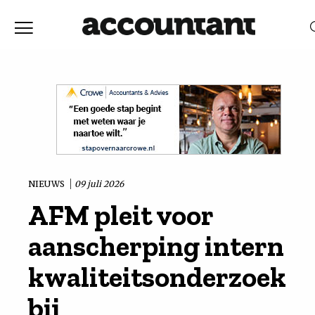
Home
Nieuws
RELEVANTIE
DATUM
Discussie
Vaktechniek
NIEUWS
09 juli 2026
AFM pleit voor
Achtergrond
aanscherping intern
In
kwaliteitsonderzoek
bij
&