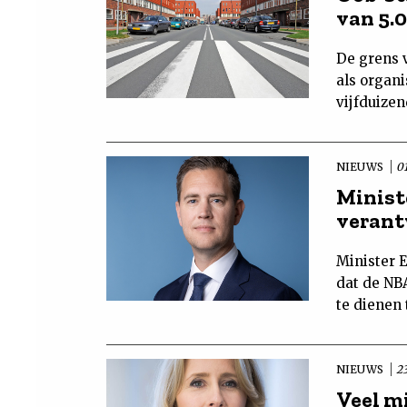
van 5.
De grens 
als organ
vijfduize
NIEUWS
0
Minist
verant
Minister 
dat de NB
te dienen
NIEUWS
2
Veel m