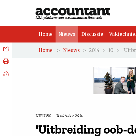
NBA-platform voor accountants en financials
Home
Nieuws
Discussie
Vaktechnie
Facebook
Nieuws
>
>
2014
>
10
>
'Uitb
Home
Nieuws
Discussie
LinkedIn
Vaktechniek
X.com
Achtergrond
Tuchtrecht
NIEUWS
31 oktober 2014
'Uitbreiding oob-de