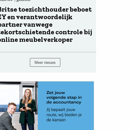
Britse toezichthouder beboet
EY en verantwoordelijk
partner vanwege
tekortschietende controle bij
online meubelverkoper
Meer nieuws