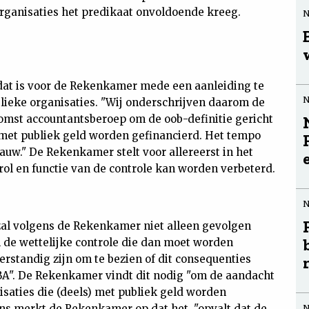
organisaties het predikaat onvoldoende kreeg.
 dat is voor de Rekenkamer mede een aanleiding te
blieke organisaties. "Wij onderschrijven daarom de
mst accountantsberoep om de oob-definitie gericht
s) met publiek geld worden gefinancierd. Het tempo
auw." De Rekenkamer stelt voor allereerst in het
ol en functie van de controle kan worden verbeterd.
 zal volgens de Rekenkamer niet alleen gevolgen
 de wettelijke controle die dan moet worden
erstandig zijn om te bezien of dit consequenties
A". De Rekenkamer vindt dit nodig "om de aandacht
nisaties die (deels) met publiek geld worden
ens merkt de Rekenkamer op dat het "opvalt dat de