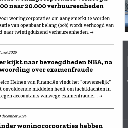
000 naar 20.000 verhuureenheden
voor woningcorporaties om aangemerkt te worden
isatie van openbaar belang (oob) wordt verhoogd van
nd naar twintigduizend verhuureenheden.
1 mei 2025
er kijkt naar bevoegdheden NBA, na
woording over examenfraude
Eelco Heinen van Financiën vindt het “onwenselijk”
A onvoldoende middelen heeft om tuchtklachten in
 tegen accountants vanwege examenfraude....
3 december 2024
inder woningcorporaties hebben