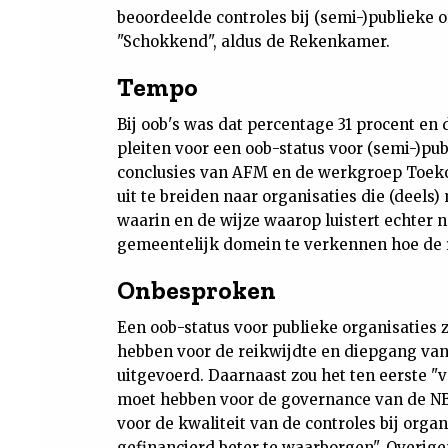
beoordeelde controles bij (semi-)publieke 
"Schokkend", aldus de Rekenkamer.
Tempo
Bij oob's was dat percentage 31 procent en
pleiten voor een oob-status voor (semi-)pu
conclusies van AFM en de werkgroep Toeko
uit te breiden naar organisaties die (deel
waarin en de wijze waarop luistert echter n
gemeentelijk domein te verkennen hoe de r
Onbesproken
Een oob-status voor publieke organisaties
hebben voor de reikwijdte en diepgang van
uitgevoerd. Daarnaast zou het ten eerste "v
moet hebben voor de governance van de NB
voor de kwaliteit van de controles bij orga
gefinancierd beter te waarborgen". Overig