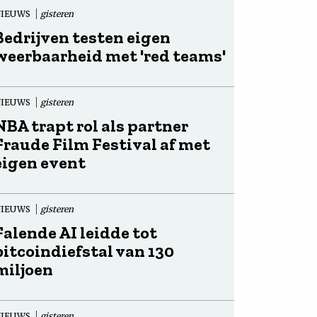
NIEUWS
gisteren
Bedrijven testen eigen
weerbaarheid met 'red teams'
NIEUWS
gisteren
NBA trapt rol als partner
Fraude Film Festival af met
eigen event
NIEUWS
gisteren
Falende AI leidde tot
bitcoindiefstal van 130
miljoen
NIEUWS
gisteren