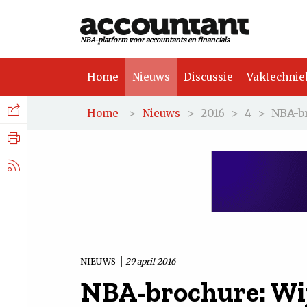
NBA-platform voor accountants en financials
Home
Nieuws
Discussie
Vaktechnie
Facebook
Nieuws
>
>
2016
>
4
>
NBA-b
Home
Nieuws
Discussie
LinkedIn
Vaktechniek
X.com
Achtergrond
Tuchtrecht
NIEUWS
29 april 2016
NBA-brochure: Wij