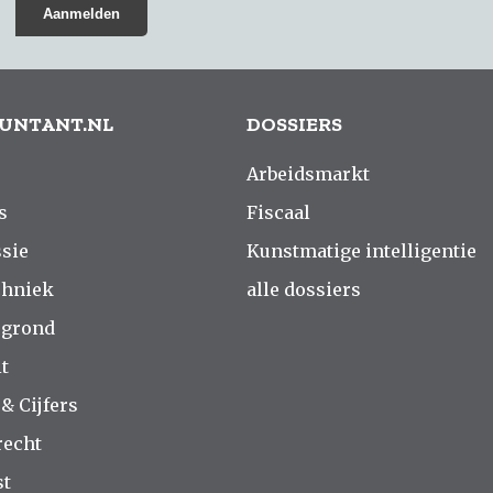
UNTANT.NL
DOSSIERS
Arbeidsmarkt
s
Fiscaal
sie
Kunstmatige intelligentie
chniek
alle dossiers
rgrond
t
 & Cijfers
recht
st