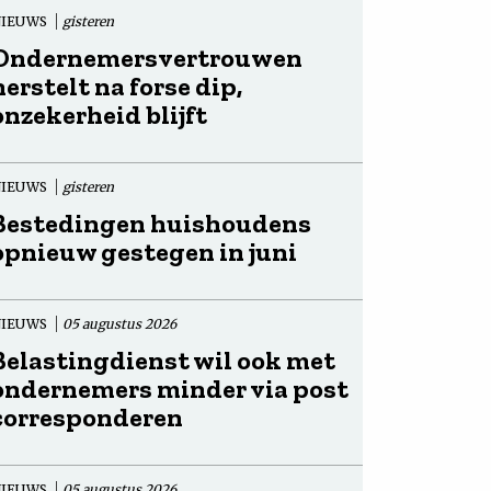
NIEUWS
gisteren
Ondernemersvertrouwen
herstelt na forse dip,
onzekerheid blijft
NIEUWS
gisteren
Bestedingen huishoudens
opnieuw gestegen in juni
NIEUWS
05 augustus 2026
Belastingdienst wil ook met
ondernemers minder via post
corresponderen
NIEUWS
05 augustus 2026