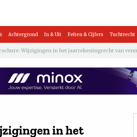
k
Achtergrond
In & Uit
Feiten & Cijfers
Tuchtrecht
rochure: Wijzigingen in het jaarrekeningrecht van ve
zigingen in het