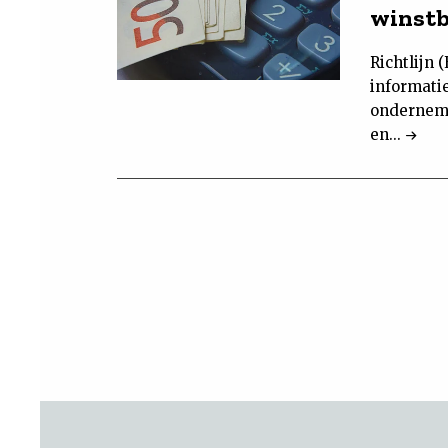
winstb
Richtlijn
informati
ondernemi
en...