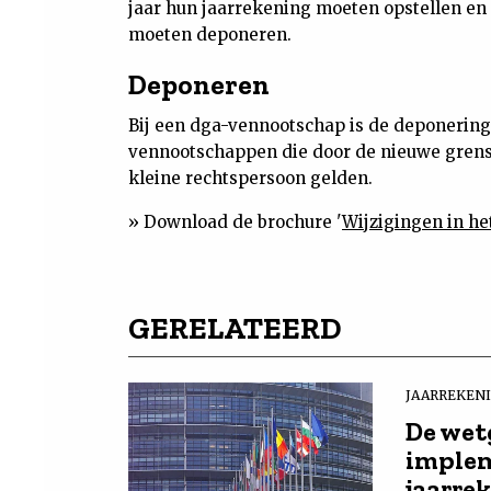
jaar hun jaarrekening moeten opstellen en 
moeten deponeren.
Deponeren
Bij een dga-vennootschap is de deponerings
vennootschappen die door de nieuwe grensb
kleine rechtspersoon gelden.
» Download de brochure '
Wijzigingen in h
GERELATEERD
JAARREKEN
De wetg
implem
jaarre