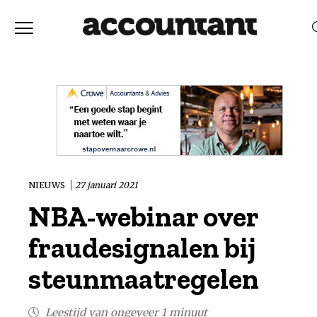
Home
Nieuws
RELEVANTIE
DATUM
Discussie
Vaktechniek
NIEUWS
27 januari 2021
NBA-webinar over
Achtergrond
fraudesignalen bij
In
steunmaatregelen
&
Leestijd van ongeveer 1 minuut