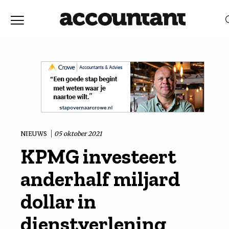
Home
Nieuws
RELEVANTIE
DATUM
Discussie
Vaktechniek
NIEUWS
05 oktober 2021
KPMG investeert
Achtergrond
anderhalf miljard
In
dollar in
dienstverlening
&