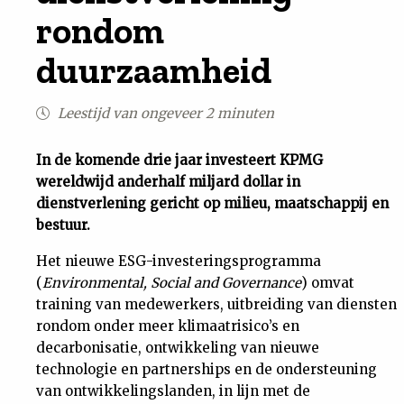
rondom
Uit
duurzaamheid
Feiten
Leestijd van ongeveer 2 minuten
&
In de komende drie jaar investeert KPMG
Cijfers
wereldwijd anderhalf miljard dollar in
dienstverlening gericht op milieu, maatschappij en
bestuur.
Tuchtrecht
Het nieuwe ESG-investeringsprogramma
Magazine
(
Environmental, Social and Governance
) omvat
training van medewerkers, uitbreiding van diensten
Podcast
rondom onder meer klimaatrisico’s en
decarbonisatie, ontwikkeling van nieuwe
technologie en partnerships en de ondersteuning
Dossiers
van ontwikkelingslanden, in lijn met de