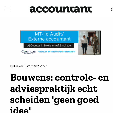
Home
Nieuws
RELEVANTIE
DATUM
Discussie
Vaktechniek
NIEUWS
17 maart 2021
Bouwens: controle- en
Achtergrond
adviespraktijk echt
In
scheiden 'geen goed
idee'
&