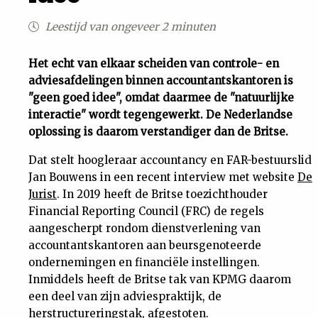
Uit
Leestijd van ongeveer 2 minuten
Feiten
Het echt van elkaar scheiden van controle- en
adviesafdelingen binnen accountantskantoren is
"geen goed idee", omdat daarmee de "natuurlijke
&
interactie" wordt tegengewerkt. De Nederlandse
oplossing is daarom verstandiger dan de Britse.
Cijfers
Dat stelt hoogleraar accountancy en FAR-bestuurslid
Jan Bouwens in een recent interview met website
De
Tuchtrecht
Jurist
. In 2019 heeft de Britse toezichthouder
Financial Reporting Council (FRC) de regels
Magazine
aangescherpt rondom dienstverlening van
accountantskantoren aan beursgenoteerde
Podcast
ondernemingen en financiële instellingen.
Inmiddels heeft de Britse tak van KPMG daarom
Dossiers
een deel van zijn adviespraktijk, de
herstructureringstak, afgestoten.