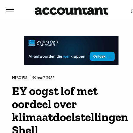
Home
Nieuws
RELEVANTIE
DATUM
Discussie
Vaktechniek
NIEUWS
09 april 2021
EY oogst lof met
Achtergrond
oordeel over
In
klimaatdoelstellingen
Shell
&