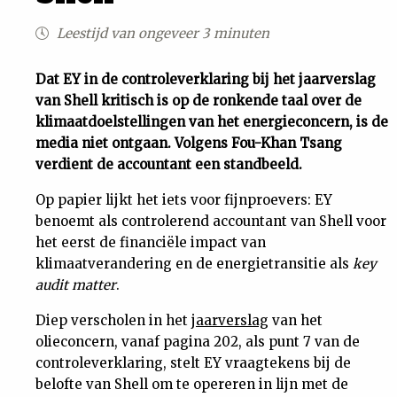
Uit
Leestijd van ongeveer 3 minuten
Feiten
Dat EY in de controleverklaring bij het jaarverslag
van Shell kritisch is op de ronkende taal over de
klimaatdoelstellingen van het energieconcern, is de
&
media niet ontgaan. Volgens Fou-Khan Tsang
verdient de accountant een standbeeld.
Cijfers
Op papier lijkt het iets voor fijnproevers: EY
benoemt als controlerend accountant van Shell voor
Tuchtrecht
het eerst de financiële impact van
klimaatverandering en de energietransitie als
key
Magazine
audit matter
.
Podcast
Diep verscholen in het
jaarverslag
van het
olieconcern, vanaf pagina 202, als punt 7 van de
controleverklaring, stelt EY vraagtekens bij de
Dossiers
belofte van Shell om te opereren in lijn met de