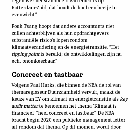
tegenover het standbeeld van Pincoffs op
Rotterdam-Zuid, dat houdt de boel een beetje in
evenwicht."
Fouk Tsang hoopt dat andere accountants niet
zullen achterblijven als hun opdrachtgevers
substantiële risico's lopen rondom
klimaatverandering en de energietransitie. "Het
tipping point
is bereikt; de ontwikkelingen zijn nu
echt onomkeerbaar."
Concreet en tastbaar
Volgens Paul Hurks, die binnen de NBA de rol van
themaregisseur Duurzaamheid vervult, maakt de
keuze van EY om klimaat en energietransitie als
key
audit matter
te benoemen het thema 'Klimaat is
financieel' "heel concreet en tastbaar". De NBA
bracht begin 2020 een
publieke management letter
uit rondom dat thema. Op dit moment wordt door