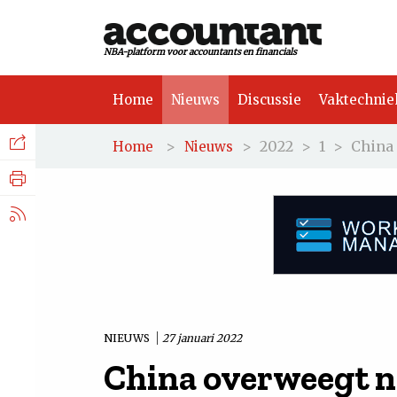
NBA-platform voor accountants en financials
Home
Nieuws
Discussie
Vaktechnie
Facebook
Nieuws
>
>
2022
>
1
>
China 
Home
Nieuws
Discussie
LinkedIn
Vaktechniek
X.com
Achtergrond
Tuchtrecht
NIEUWS
27 januari 2022
China overweegt n