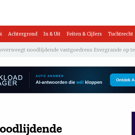
k
Achtergrond
In & Uit
Feiten & Cijfers
Tuchtrecht
overweegt noodlijdende vastgoedreus Evergrande op t
oodlijdende