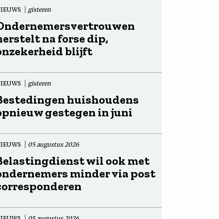
NIEUWS
gisteren
Ondernemersvertrouwen
herstelt na forse dip,
onzekerheid blijft
NIEUWS
gisteren
Bestedingen huishoudens
opnieuw gestegen in juni
NIEUWS
05 augustus 2026
Belastingdienst wil ook met
ondernemers minder via post
corresponderen
NIEUWS
05 augustus 2026