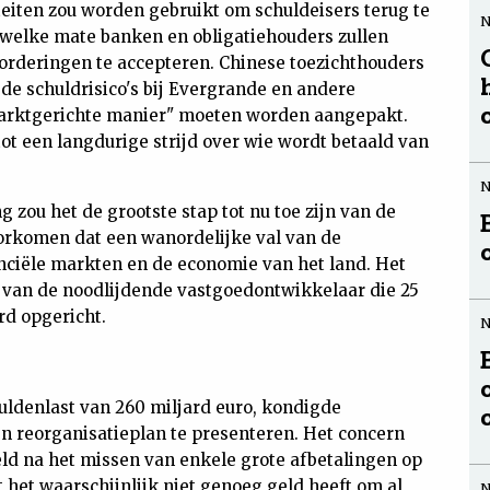
eiten zou worden gebruikt om schuldeisers terug te
in welke mate banken en obligatiehouders zullen
deringen te accepteren. Chinese toezichthouders
 de schuldrisico's bij Evergrande en andere
marktgerichte manier" moeten worden aangepakt.
tot een langdurige strijd over wie wordt betaald van
 zou het de grootste stap tot nu toe zijn van de
oorkomen dat een wanordelijke val van de
nciële markten en de economie van het land. Het
g van de noodlijdende vastgoedontwikkelaar die 25
rd opgericht.
uldenlast van 260 miljard euro, kondigde
 reorganisatieplan te presenteren. Het concern
d na het missen van enkele grote afbetalingen op
 het waarschijnlijk niet genoeg geld heeft om al