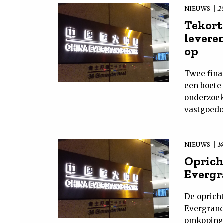
NIEUWS
29
Tekort
levere
op
Twee fina
een boete 
onderzoek 
vastgoedo
NIEUWS
14
Oprich
Evergr
De oprich
Evergrand
omkoping.