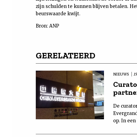
zijn schulden te kunnen blijven betalen. Het
beurswaarde kwijt.
Bron: ANP
GERELATEERD
NIEUWS
15
Curato
partne
De curato
Evergrand
op. In ee