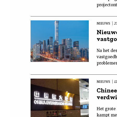
projectont
NIEUWS
2
Nieuwe
vastgo
Na het de
vastgoedb
problemen 
NIEUWS
1
Chinee
verdwi
Het grote
kampt met