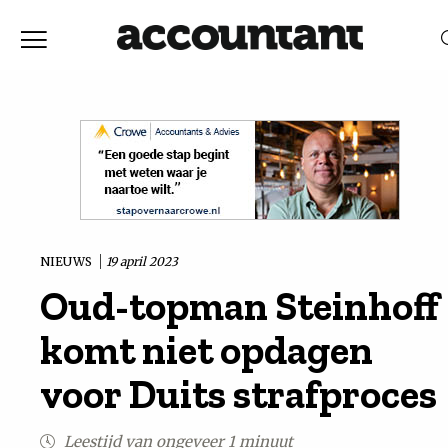
Home
Nieuws
RELEVANTIE
DATUM
Discussie
Vaktechniek
NIEUWS
19 april 2023
Oud-topman Steinhoff
Achtergrond
komt niet opdagen
In
voor Duits strafproces
&
Leestijd van ongeveer 1 minuut