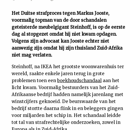
Uit
Het Duitse strafproces tegen Markus Jooste,
voormalig topman van de door schandalen
Feiten
geteisterde meubelgigant Steinhoff, is op de eerste
dag al stopgezet omdat hij niet kwam opdagen.
&
Volgens zijn advocaat kan Jooste echter niet
aanwezig zijn omdat hij zijn thuisland Zuid-Afrika
niet mag verlaten.
Cijfers
Steinhoff, na IKEA het grootste woonwarenhuis ter
Tuchtrecht
wereld, raakte enkele jaren terug in grote
problemen toen een
boekhoudschandaal
aan het
licht kwam. Voormalig bestuurders van het Zuid-
Magazine
Afrikaanse bedrijf hadden namelijk jarenlang met
winstcijfers geknoeid. De beurswaarde van het
Podcast
bedrijf stortte daarna flink in en beleggers gingen
voor miljarden het schip in. Het schandaal leidde
Dossiers
tot tal van strafrechtelijke onderzoeken, zowel in
Europa als in Zuid-Afrika.