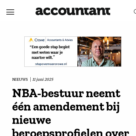
Home
Nieuws
RELEVANTIE
DATUM
Discussie
Vaktechniek
NIEUWS
11 juni 2025
NBA-bestuur neemt
Achtergrond
één amendement bij
In
nieuwe
beroepsprofielen over
&