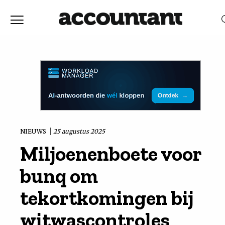
Home
Nieuws
RELEVANTIE
DATUM
Discussie
Vaktechniek
NIEUWS
25 augustus 2025
Miljoenenboete voor
Achtergrond
bunq om
In
tekortkomingen bij
witwascontroles
&