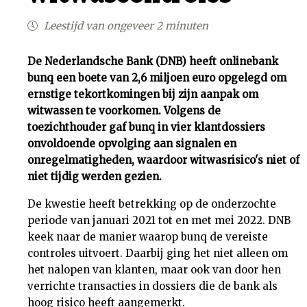
Uit
Leestijd van ongeveer 2 minuten
Feiten
De Nederlandsche Bank (DNB) heeft onlinebank
bunq een boete van 2,6 miljoen euro opgelegd om
ernstige tekortkomingen bij zijn aanpak om
&
witwassen te voorkomen. Volgens de
toezichthouder gaf bunq in vier klantdossiers
Cijfers
onvoldoende opvolging aan signalen en
onregelmatigheden, waardoor witwasrisico's niet of
Tuchtrecht
niet tijdig werden gezien.
De kwestie heeft betrekking op de onderzochte
Magazine
periode van januari 2021 tot en met mei 2022. DNB
keek naar de manier waarop bunq de vereiste
Podcast
controles uitvoert. Daarbij ging het niet alleen om
het nalopen van klanten, maar ook van door hen
Dossiers
verrichte transacties in dossiers die de bank als
hoog risico heeft aangemerkt.