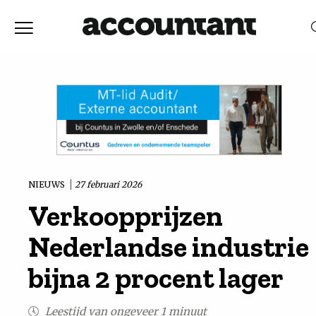
Home
Nieuws
RELEVANTIE
DATUM
Discussie
Vaktechniek
NIEUWS
27 februari 2026
Verkoopprijzen
Achtergrond
Nederlandse industrie
In
bijna 2 procent lager
&
Leestijd van ongeveer 1 minuut