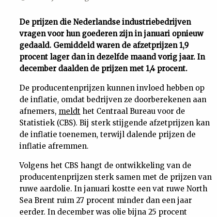
Uit
De prijzen die Nederlandse industriebedrijven
vragen voor hun goederen zijn in januari opnieuw
Feiten
gedaald. Gemiddeld waren de afzetprijzen 1,9
procent lager dan in dezelfde maand vorig jaar. In
&
december daalden de prijzen met 1,4 procent.
De producentenprijzen kunnen invloed hebben op
Cijfers
de inflatie, omdat bedrijven ze doorberekenen aan
afnemers,
meldt
het Centraal Bureau voor de
Tuchtrecht
Statistiek (CBS). Bij sterk stijgende afzetprijzen kan
de inflatie toenemen, terwijl dalende prijzen de
inflatie afremmen.
Magazine
Volgens het CBS hangt de ontwikkeling van de
Podcast
producentenprijzen sterk samen met de prijzen van
ruwe aardolie. In januari kostte een vat ruwe North
Sea Brent ruim 27 procent minder dan een jaar
Dossiers
eerder. In december was olie bijna 25 procent