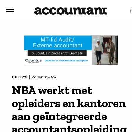
Home
Nieuws
RELEVANTIE
DATUM
Discussie
Vaktechniek
NIEUWS
27 maart 2026
NBA werkt met
Achtergrond
opleiders en kantoren
In
aan geïntegreerde
accountantsopleiding
&