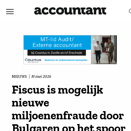
Home
Nieuws
RELEVANTIE
DATUM
Discussie
Vaktechniek
NIEUWS
19 mei 2026
Fiscus is mogelijk
Achtergrond
nieuwe
In
miljoenenfraude door
Bulgaren op het spoor
&