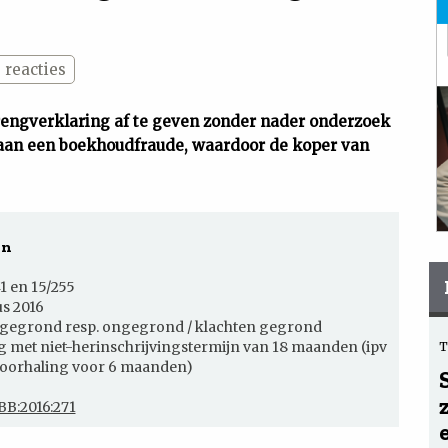
0
reacties
rengverklaring af te geven zonder nader onderzoek
aan een boekhoudfraude, waardoor de koper van
en
1 en 15/255
s 2016
gegrond resp. ongegrond / klachten gegrond
g met niet-herinschrijvingstermijn van 18 maanden (ipv
 doorhaling voor 6 maanden)
BB:2016:271