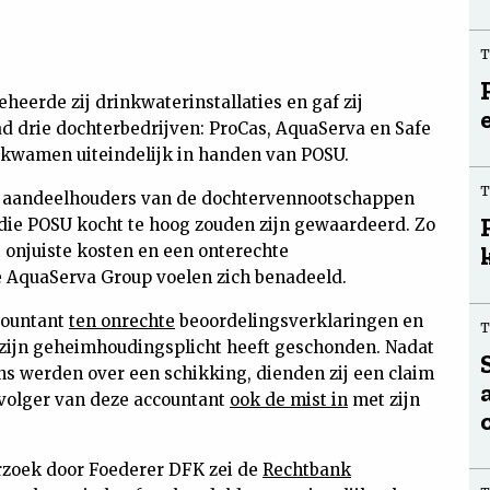
eheerde zij drinkwaterinstallaties en gaf zij
ad drie dochterbedrijven: ProCas, AquaServa en Safe
 kwamen uiteindelijk in handen van POSU.
e aandeelhouders van de dochtervennootschappen
die POSU kocht te hoog zouden zijn gewaardeerd. Zo
 onjuiste kosten en een onterechte
e AquaServa Group voelen zich benadeeld.
countant
ten onrechte
beoordelingsverklaringen en
 zijn geheimhoudingsplicht heeft geschonden. Nadat
ns werden over een schikking, dienden zij een claim
pvolger van deze accountant
ook de mist in
met zijn
rzoek door Foederer DFK zei de
Rechtbank