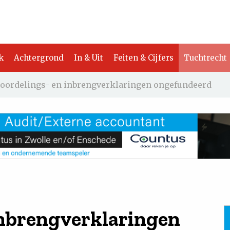
k
Achtergrond
In & Uit
Feiten & Cijfers
Tuchtrecht
oordelings- en inbrengverklaringen ongefundeerd
inbrengverklaringen