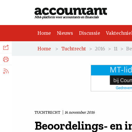
NBA-platform voor accountants en financials
Home
Nieuws
Discussie
Vaktechnie
Facebook
Nieuws
>
>
2016
>
11
>
Be
Home
Tuchtrecht
Discussie
LinkedIn
Vaktechniek
X.com
Achtergrond
Tuchtrecht
TUCHTRECHT
14 november 2016
Beoordelings- en 