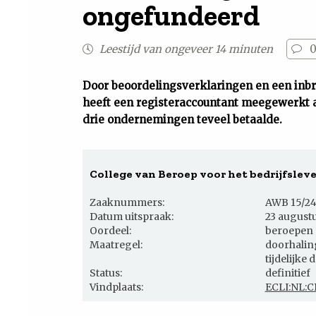
ongefundeerd
Leestijd van ongeveer 14 minuten
Door beoordelingsverklaringen en een inb
heeft een registeraccountant meegewerkt 
drie ondernemingen teveel betaalde.
College van Beroep voor het bedrijfslev
Zaaknummers:
AWB 15/24
Datum uitspraak:
23 augustu
Oordeel:
beroepen 
Maatregel:
doorhalin
tijdelijke
Status:
definitief
Vindplaats:
ECLI:NL:C