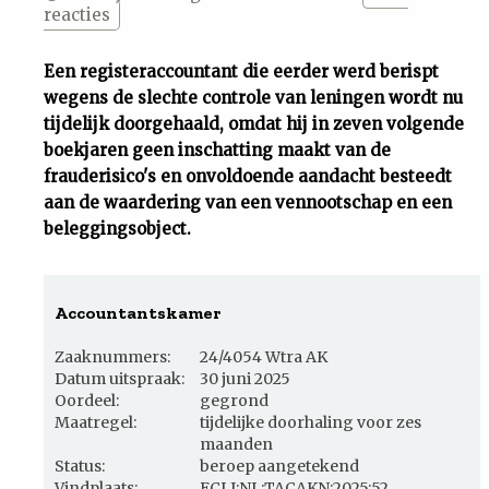
reacties
Uit
Een registeraccountant die eerder werd berispt
Feiten
wegens de slechte controle van leningen wordt nu
tijdelijk doorgehaald, omdat hij in zeven volgende
boekjaren geen inschatting maakt van de
&
frauderisico's en onvoldoende aandacht besteedt
aan de waardering van een vennootschap en een
Cijfers
beleggingsobject.
Tuchtrecht
Accountantskamer
Magazine
Zaaknummers:
24/4054 Wtra AK
Datum uitspraak:
30 juni 2025
Podcast
Oordeel:
gegrond
Maatregel:
tijdelijke doorhaling voor zes
maanden
Dossiers
Status:
beroep aangetekend
Vindplaats:
ECLI:NL:TACAKN:2025:52