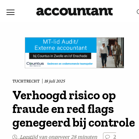
Home
Nieuws
RELEVANTIE
DATUM
Discussie
Vaktechniek
TUCHTRECHT
18 juli 2025
Verhoogd risico op
Achtergrond
fraude en red flags
In
genegeerd bij controle
&
Leestijd van ongeveer 28 minuten
2