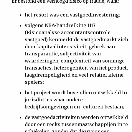
Er bestond een verhoogd risico op fraude, want:
het resort was een vastgoedinvestering;
volgens NBA-handreiking 1117
(Risicoanalyse accountantscontrole
vastgoed) kenmerkt de vastgoedmarkt zich
door kapitaalintensiviteit, gebrek aan
transparantie, subjectiviteit van
waarderingen, complexiteit van sommige
transacties, heterogeniteit van het product,
laagdrempeligheid en veel relatief kleine
spelers;
het project wordt bovendien ontwikkeld in
jurisdicties waar andere
bedrijfsomgevingen en -culturen bestaan;
de vastgoedactiviteiten werden ontwikkeld
door een reeks tussenmaatschappijen in te
schakelen, zonder dat daarvoor een