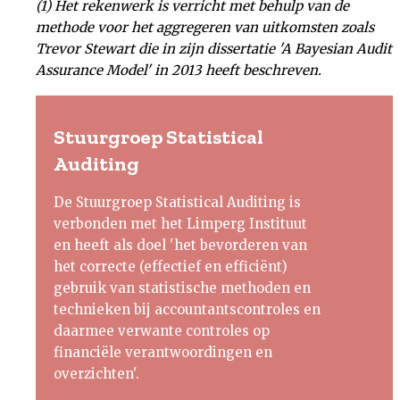
(1) Het rekenwerk is verricht met behulp van de
methode voor het aggregeren van uitkomsten zoals
Trevor Stewart die in zijn dissertatie 'A Bayesian Audit
Assurance Model' in 2013 heeft beschreven.
Stuurgroep Statistical
Auditing
De Stuurgroep Statistical Auditing is
verbonden met het Limperg Instituut
en heeft als doel 'het bevorderen van
het correcte (effectief en efficiënt)
gebruik van statistische methoden en
technieken bij accountantscontroles en
daarmee verwante controles op
financiële verantwoordingen en
overzichten'.