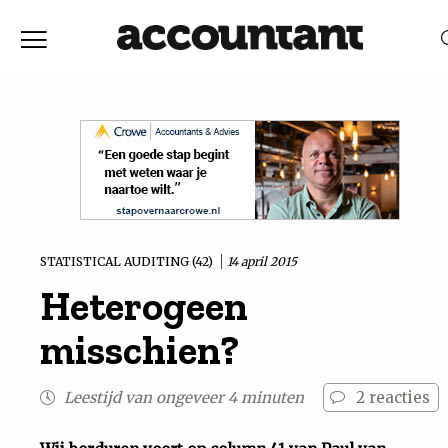
Home
Nieuws
RELEVANTIE
DATUM
Discussie
Vaktechniek
STATISTICAL AUDITING (42)
14 april 2015
Heterogeen
Achtergrond
misschien?
In
Leestijd van ongeveer 4 minuten
2
reacties
&