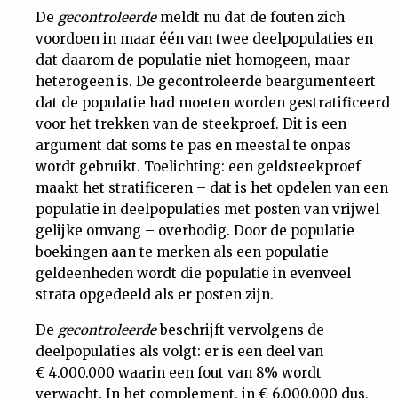
De
gecontroleerde
meldt nu dat de fouten zich
Nieuwsbrief
voordoen in maar één van twee deelpopulaties en
dat daarom de populatie niet homogeen, maar
Contact
heterogeen is. De gecontroleerde beargumenteert
dat de populatie had moeten worden gestratificeerd
voor het trekken van de steekproef. Dit is een
argument dat soms te pas en meestal te onpas
wordt gebruikt. Toelichting: een geldsteekproef
maakt het stratificeren – dat is het opdelen van een
populatie in deelpopulaties met posten van vrijwel
gelijke omvang – overbodig. Door de populatie
boekingen aan te merken als een populatie
geldeenheden wordt die populatie in evenveel
strata opgedeeld als er posten zijn.
De
gecontroleerde
beschrijft vervolgens de
deelpopulaties als volgt: er is een deel van
€ 4.000.000 waarin een fout van 8% wordt
verwacht. In het complement, in € 6.000.000 dus,