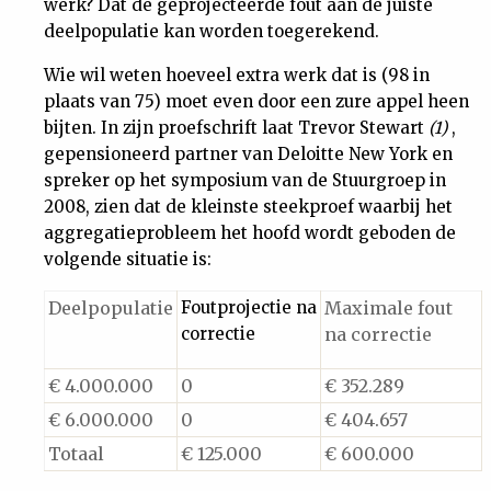
werk? Dat de geprojecteerde fout aan de juiste
deelpopulatie kan worden toegerekend.
Wie wil weten hoeveel extra werk dat is (98 in
plaats van 75) moet even door een zure appel heen
bijten. In zijn proefschrift laat Trevor Stewart
(1)
,
gepensioneerd partner van Deloitte New York en
spreker op het symposium van de Stuurgroep in
2008, zien dat de kleinste steekproef waarbij het
aggregatieprobleem het hoofd wordt geboden de
volgende situatie is:
Deelpopulatie
Foutprojectie na
Maximale fout
correctie
na correctie
€ 4.000.000
0
€ 352.289
€ 6.000.000
0
€ 404.657
Totaal
€ 125.000
€ 600.000