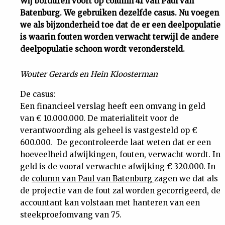
Wij borduren voort op column 41 van Paul van
Batenburg. We gebruiken dezelfde casus. Nu voegen
Uit
we als bijzonderheid toe dat de er een deelpopulatie
is waarin fouten worden verwacht terwijl de andere
Feiten
deelpopulatie schoon wordt verondersteld.
&
Wouter Gerards en Hein Kloosterman
De casus:
Cijfers
Een financieel verslag heeft een omvang in geld
van € 10.000.000. De materialiteit voor de
Tuchtrecht
verantwoording als geheel is vastgesteld op €
600.000. De gecontroleerde laat weten dat er een
Magazine
hoeveelheid afwijkingen, fouten, verwacht wordt. In
geld is de vooraf verwachte afwijking € 320.000. In
de
column van Paul van Batenburg
zagen we dat als
Podcast
de projectie van de fout zal worden gecorrigeerd, de
accountant kan volstaan met hanteren van een
Dossiers
steekproefomvang van 75.