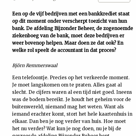
Uit
Een op de vijf bedrijven met een bankkrediet staat
op dit moment onder verscherpt toezicht van hun
Feiten
bank. De afdeling Bijzonder Beheer, de zogenoemde
ziekenboeg van de bank, moet deze bedrijven er
&
weer bovenop helpen. Maar doen ze dat ook? En
welke rol speelt de accountant in dat proces?
Cijfers
Björn Remmerswaal
Tuchtrecht
Een telefoontje. Precies op het verkeerde moment.
Je moet langskomen om te praten. Alles gaat al
slecht. De cijfers waren al een tijd niet goed. Ineens
Magazine
was de bodem bereikt. Je houdt het geheim voor de
buitenwereld, niemand mag het weten. Want als
Podcast
iemand erachter komt, stort het hele kaartenhuis in
elkaar. Dan ben je nog verder van huis. Hoe moet
Dossiers
het nu verder? Wat kun je nog doen, nu je bij de
gevreesde afdeling Bijzonder Beheer bent