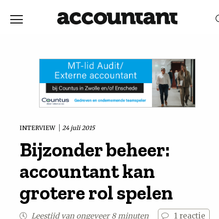
Home
Nieuws
RELEVANTIE
DATUM
Discussie
Vaktechniek
INTERVIEW
24 juli 2015
Bijzonder beheer:
Achtergrond
accountant kan
In
grotere rol spelen
&
Leestijd van ongeveer 8 minuten
1
reactie